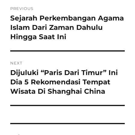
Navigasi
PREVIOUS
pos
Sejarah Perkembangan Agama
Previous
post:
Islam Dari Zaman Dahulu
Hingga Saat Ini
NEXT
Dijuluki “Paris Dari Timur” Ini
Next
post:
Dia 5 Rekomendasi Tempat
Wisata Di Shanghai China