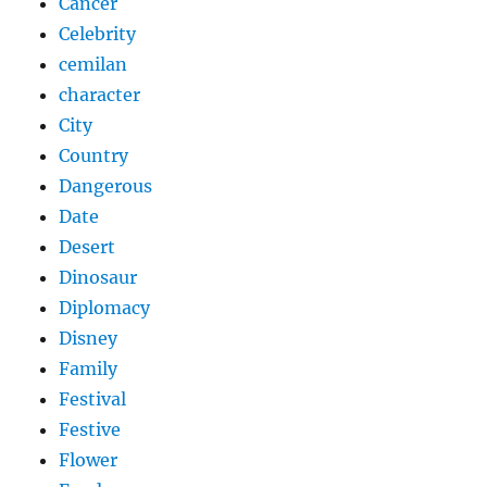
Cancer
Celebrity
cemilan
character
City
Country
Dangerous
Date
Desert
Dinosaur
Diplomacy
Disney
Family
Festival
Festive
Flower