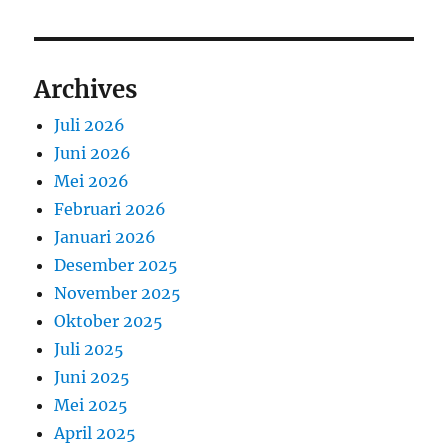
Archives
Juli 2026
Juni 2026
Mei 2026
Februari 2026
Januari 2026
Desember 2025
November 2025
Oktober 2025
Juli 2025
Juni 2025
Mei 2025
April 2025