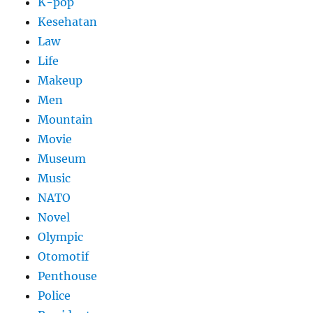
K-pop
Kesehatan
Law
Life
Makeup
Men
Mountain
Movie
Museum
Music
NATO
Novel
Olympic
Otomotif
Penthouse
Police