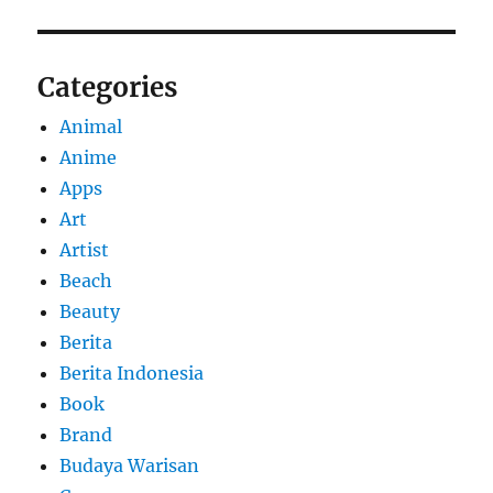
Categories
Animal
Anime
Apps
Art
Artist
Beach
Beauty
Berita
Berita Indonesia
Book
Brand
Budaya Warisan