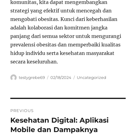
komunitas, kita dapat mengembangkan
strategi yang efektif untuk mencegah dan
mengobati obesitas. Kunci dari keberhasilan
adalah kolaborasi dan komitmen jangka
panjang dari semua sektor untuk mengurangi
prevalensi obesitas dan memperbaiki kualitas
hidup individu serta kesehatan masyarakat
secara keseluruhan.
Author
Posted
Categories
testygrebe69
02/18/2024
Uncategorized
on
Navigasi
PREVIOUS
pos
Kesehatan Digital: Aplikasi
Previous
post:
Mobile dan Dampaknya