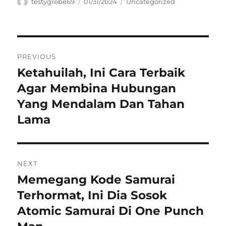
Author
Posted
Categories
testygrebe69
01/31/2024
Uncategorized
on
Navigasi
PREVIOUS
pos
Ketahuilah, Ini Cara Terbaik
Previous
post:
Agar Membina Hubungan
Yang Mendalam Dan Tahan
Lama
NEXT
Memegang Kode Samurai
Next
post:
Terhormat, Ini Dia Sosok
Atomic Samurai Di One Punch