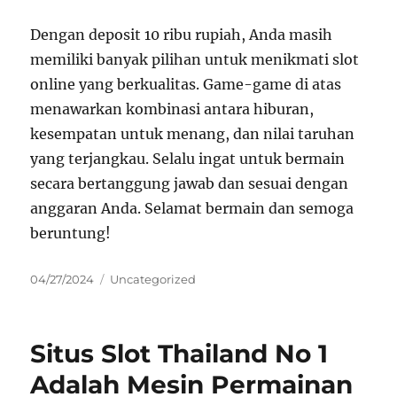
Dengan deposit 10 ribu rupiah, Anda masih
memiliki banyak pilihan untuk menikmati slot
online yang berkualitas. Game-game di atas
menawarkan kombinasi antara hiburan,
kesempatan untuk menang, dan nilai taruhan
yang terjangkau. Selalu ingat untuk bermain
secara bertanggung jawab dan sesuai dengan
anggaran Anda. Selamat bermain dan semoga
beruntung!
Posted
Categories
04/27/2024
Uncategorized
on
Situs Slot Thailand No 1
Adalah Mesin Permainan