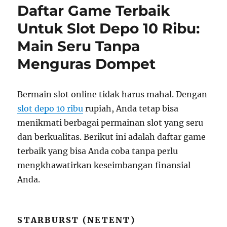
Daftar Game Terbaik
Untuk Slot Depo 10 Ribu:
Main Seru Tanpa
Menguras Dompet
Bermain slot online tidak harus mahal. Dengan
slot depo 10 ribu
rupiah, Anda tetap bisa
menikmati berbagai permainan slot yang seru
dan berkualitas. Berikut ini adalah daftar game
terbaik yang bisa Anda coba tanpa perlu
mengkhawatirkan keseimbangan finansial
Anda.
STARBURST (NETENT)