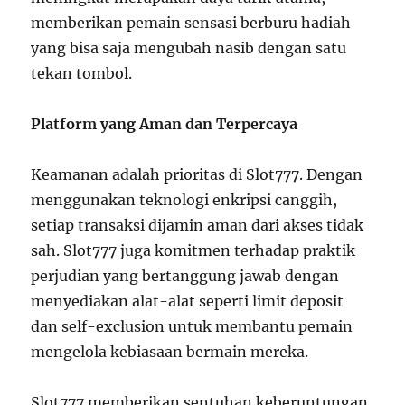
memberikan pemain sensasi berburu hadiah
yang bisa saja mengubah nasib dengan satu
tekan tombol.
Platform yang Aman dan Terpercaya
Keamanan adalah prioritas di Slot777. Dengan
menggunakan teknologi enkripsi canggih,
setiap transaksi dijamin aman dari akses tidak
sah. Slot777 juga komitmen terhadap praktik
perjudian yang bertanggung jawab dengan
menyediakan alat-alat seperti limit deposit
dan self-exclusion untuk membantu pemain
mengelola kebiasaan bermain mereka.
Slot777 memberikan sentuhan keberuntungan