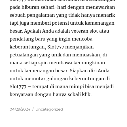
pada hiburan sehari-hari dengan menawarkan
sebuah pengalaman yang tidak hanya menarik
tapi juga memberi potensi untuk kemenangan
besar. Apakah Anda adalah veteran slot atau
pendatang baru yang ingin mencoba
keberuntungan, Slot777 menjanjikan
petualangan yang unik dan memuaskan, di
mana setiap spin membawa kemungkinan
untuk kemenangan besar. Siapkan diri Anda
untuk memutar gulungan keberuntungan di
Slot777 – tempat di mana mimpi bisa menjadi
kenyataan dengan hanya sekali klik.
Posted
Categories
04/29/2024
Uncategorized
on