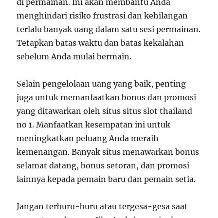
di permainan. Ini akan membantu Anda
menghindari risiko frustrasi dan kehilangan
terlalu banyak uang dalam satu sesi permainan.
Tetapkan batas waktu dan batas kekalahan
sebelum Anda mulai bermain.
Selain pengelolaan uang yang baik, penting
juga untuk memanfaatkan bonus dan promosi
yang ditawarkan oleh situs situs slot thailand
no 1. Manfaatkan kesempatan ini untuk
meningkatkan peluang Anda meraih
kemenangan. Banyak situs menawarkan bonus
selamat datang, bonus setoran, dan promosi
lainnya kepada pemain baru dan pemain setia.
Jangan terburu-buru atau tergesa-gesa saat