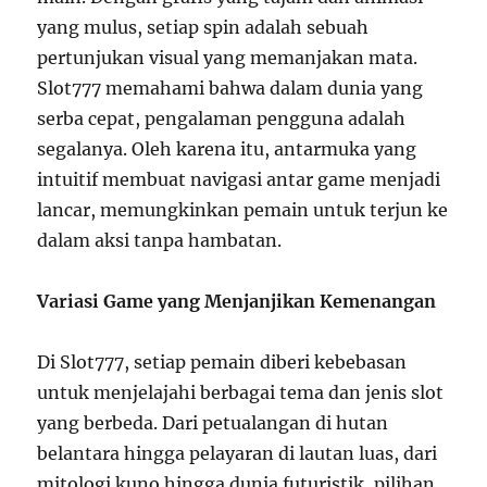
yang mulus, setiap spin adalah sebuah
pertunjukan visual yang memanjakan mata.
Slot777 memahami bahwa dalam dunia yang
serba cepat, pengalaman pengguna adalah
segalanya. Oleh karena itu, antarmuka yang
intuitif membuat navigasi antar game menjadi
lancar, memungkinkan pemain untuk terjun ke
dalam aksi tanpa hambatan.
Variasi Game yang Menjanjikan Kemenangan
Di Slot777, setiap pemain diberi kebebasan
untuk menjelajahi berbagai tema dan jenis slot
yang berbeda. Dari petualangan di hutan
belantara hingga pelayaran di lautan luas, dari
mitologi kuno hingga dunia futuristik, pilihan