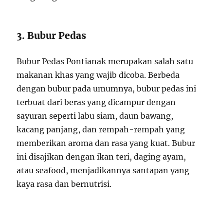
3. Bubur Pedas
Bubur Pedas Pontianak merupakan salah satu
makanan khas yang wajib dicoba. Berbeda
dengan bubur pada umumnya, bubur pedas ini
terbuat dari beras yang dicampur dengan
sayuran seperti labu siam, daun bawang,
kacang panjang, dan rempah-rempah yang
memberikan aroma dan rasa yang kuat. Bubur
ini disajikan dengan ikan teri, daging ayam,
atau seafood, menjadikannya santapan yang
kaya rasa dan bernutrisi.