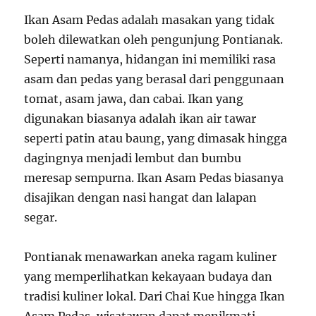
Ikan Asam Pedas adalah masakan yang tidak
boleh dilewatkan oleh pengunjung Pontianak.
Seperti namanya, hidangan ini memiliki rasa
asam dan pedas yang berasal dari penggunaan
tomat, asam jawa, dan cabai. Ikan yang
digunakan biasanya adalah ikan air tawar
seperti patin atau baung, yang dimasak hingga
dagingnya menjadi lembut dan bumbu
meresap sempurna. Ikan Asam Pedas biasanya
disajikan dengan nasi hangat dan lalapan
segar.
Pontianak menawarkan aneka ragam kuliner
yang memperlihatkan kekayaan budaya dan
tradisi kuliner lokal. Dari Chai Kue hingga Ikan