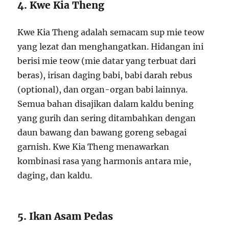
4. Kwe Kia Theng
Kwe Kia Theng adalah semacam sup mie teow
yang lezat dan menghangatkan. Hidangan ini
berisi mie teow (mie datar yang terbuat dari
beras), irisan daging babi, babi darah rebus
(optional), dan organ-organ babi lainnya.
Semua bahan disajikan dalam kaldu bening
yang gurih dan sering ditambahkan dengan
daun bawang dan bawang goreng sebagai
garnish. Kwe Kia Theng menawarkan
kombinasi rasa yang harmonis antara mie,
daging, dan kaldu.
5. Ikan Asam Pedas