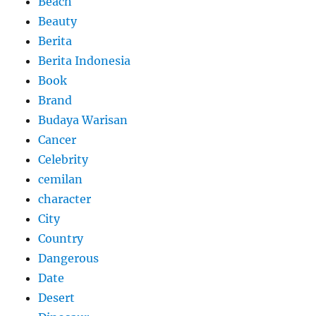
Beach
Beauty
Berita
Berita Indonesia
Book
Brand
Budaya Warisan
Cancer
Celebrity
cemilan
character
City
Country
Dangerous
Date
Desert