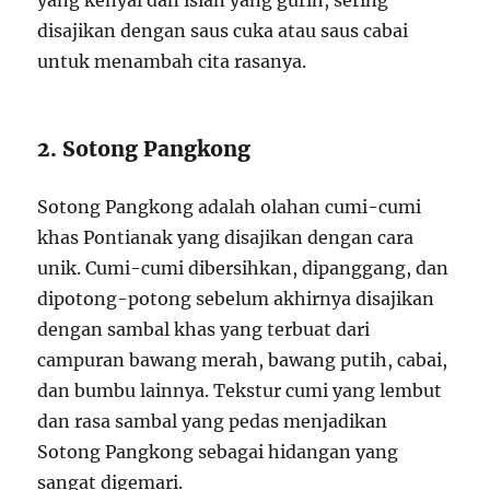
yang kenyal dan isian yang gurih, sering
disajikan dengan saus cuka atau saus cabai
untuk menambah cita rasanya.
2. Sotong Pangkong
Sotong Pangkong adalah olahan cumi-cumi
khas Pontianak yang disajikan dengan cara
unik. Cumi-cumi dibersihkan, dipanggang, dan
dipotong-potong sebelum akhirnya disajikan
dengan sambal khas yang terbuat dari
campuran bawang merah, bawang putih, cabai,
dan bumbu lainnya. Tekstur cumi yang lembut
dan rasa sambal yang pedas menjadikan
Sotong Pangkong sebagai hidangan yang
sangat digemari.