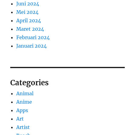
Juni 2024
Mei 2024
April 2024
Maret 2024
Februari 2024
Januari 2024
Categories
Animal
Anime
Apps
Art
Artist