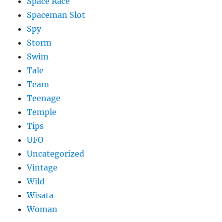
Space Race
Spaceman Slot
Spy
Storm
Swim
Tale
Team
Teenage
Temple
Tips
UFO
Uncategorized
Vintage
Wild
Wisata
Woman