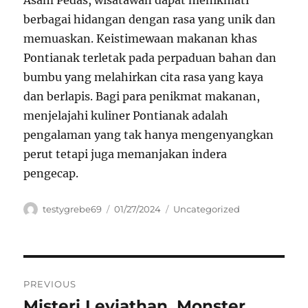
Asam Pedas, wisatawan dapat menikmati
berbagai hidangan dengan rasa yang unik dan
memuaskan. Keistimewaan makanan khas
Pontianak terletak pada perpaduan bahan dan
bumbu yang melahirkan cita rasa yang kaya
dan berlapis. Bagi para penikmat makanan,
menjelajahi kuliner Pontianak adalah
pengalaman yang tak hanya mengenyangkan
perut tetapi juga memanjakan indera
pengecap.
Author
Posted
Categories
testygrebe69
01/27/2024
Uncategorized
on
Navigasi
PREVIOUS
pos
Misteri Leviathan, Monster
Previous