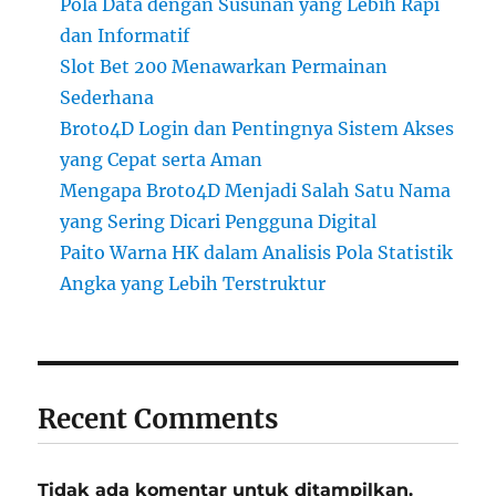
Pola Data dengan Susunan yang Lebih Rapi
dan Informatif
Slot Bet 200 Menawarkan Permainan
Sederhana
Broto4D Login dan Pentingnya Sistem Akses
yang Cepat serta Aman
Mengapa Broto4D Menjadi Salah Satu Nama
yang Sering Dicari Pengguna Digital
Paito Warna HK dalam Analisis Pola Statistik
Angka yang Lebih Terstruktur
Recent Comments
Tidak ada komentar untuk ditampilkan.