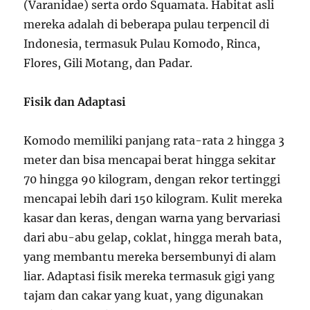
(Varanidae) serta ordo Squamata. Habitat asli
mereka adalah di beberapa pulau terpencil di
Indonesia, termasuk Pulau Komodo, Rinca,
Flores, Gili Motang, dan Padar.
Fisik dan Adaptasi
Komodo memiliki panjang rata-rata 2 hingga 3
meter dan bisa mencapai berat hingga sekitar
70 hingga 90 kilogram, dengan rekor tertinggi
mencapai lebih dari 150 kilogram. Kulit mereka
kasar dan keras, dengan warna yang bervariasi
dari abu-abu gelap, coklat, hingga merah bata,
yang membantu mereka bersembunyi di alam
liar. Adaptasi fisik mereka termasuk gigi yang
tajam dan cakar yang kuat, yang digunakan