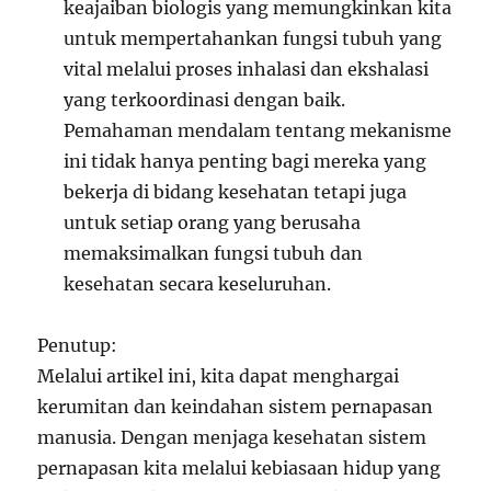
keajaiban biologis yang memungkinkan kita
untuk mempertahankan fungsi tubuh yang
vital melalui proses inhalasi dan ekshalasi
yang terkoordinasi dengan baik.
Pemahaman mendalam tentang mekanisme
ini tidak hanya penting bagi mereka yang
bekerja di bidang kesehatan tetapi juga
untuk setiap orang yang berusaha
memaksimalkan fungsi tubuh dan
kesehatan secara keseluruhan.
Penutup:
Melalui artikel ini, kita dapat menghargai
kerumitan dan keindahan sistem pernapasan
manusia. Dengan menjaga kesehatan sistem
pernapasan kita melalui kebiasaan hidup yang