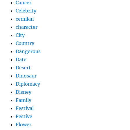
Cancer
Celebrity
cemilan
character
City
Country
Dangerous
Date
Desert
Dinosaur
Diplomacy
Disney
Family
Festival
Festive
Flower