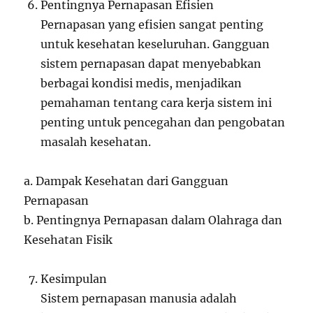
Pentingnya Pernapasan Efisien
Pernapasan yang efisien sangat penting
untuk kesehatan keseluruhan. Gangguan
sistem pernapasan dapat menyebabkan
berbagai kondisi medis, menjadikan
pemahaman tentang cara kerja sistem ini
penting untuk pencegahan dan pengobatan
masalah kesehatan.
a. Dampak Kesehatan dari Gangguan
Pernapasan
b. Pentingnya Pernapasan dalam Olahraga dan
Kesehatan Fisik
Kesimpulan
Sistem pernapasan manusia adalah