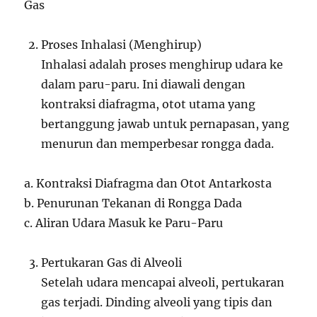
Gas
Proses Inhalasi (Menghirup)
Inhalasi adalah proses menghirup udara ke
dalam paru-paru. Ini diawali dengan
kontraksi diafragma, otot utama yang
bertanggung jawab untuk pernapasan, yang
menurun dan memperbesar rongga dada.
a. Kontraksi Diafragma dan Otot Antarkosta
b. Penurunan Tekanan di Rongga Dada
c. Aliran Udara Masuk ke Paru-Paru
Pertukaran Gas di Alveoli
Setelah udara mencapai alveoli, pertukaran
gas terjadi. Dinding alveoli yang tipis dan