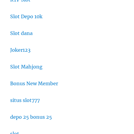
Slot Depo 10k
Slot dana
Joker123
Slot Mahjong
Bonus New Member
situs slot777
depo 25 bonus 25
slot