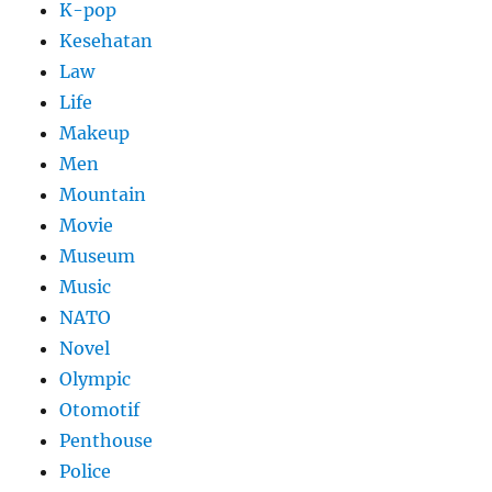
K-pop
Kesehatan
Law
Life
Makeup
Men
Mountain
Movie
Museum
Music
NATO
Novel
Olympic
Otomotif
Penthouse
Police