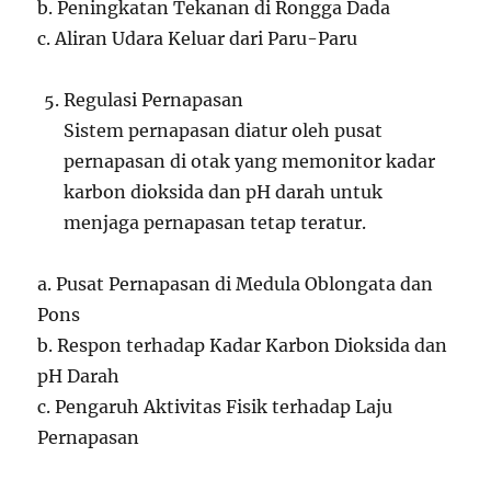
b. Peningkatan Tekanan di Rongga Dada
c. Aliran Udara Keluar dari Paru-Paru
Regulasi Pernapasan
Sistem pernapasan diatur oleh pusat
pernapasan di otak yang memonitor kadar
karbon dioksida dan pH darah untuk
menjaga pernapasan tetap teratur.
a. Pusat Pernapasan di Medula Oblongata dan
Pons
b. Respon terhadap Kadar Karbon Dioksida dan
pH Darah
c. Pengaruh Aktivitas Fisik terhadap Laju
Pernapasan