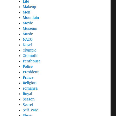
Life
Makeup
Men
Mountain
Movie
Museum
Music
NATO
Novel
Olympic
Otomotif
Penthouse
Police
President
Prince
Religion
romansa
Royal
Season
Secret
Self-care
Show