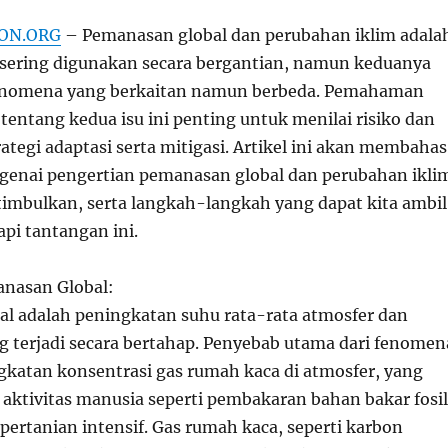
ON.ORG
– Pemanasan global dan perubahan iklim adala
g sering digunakan secara bergantian, namun keduanya
enomena yang berkaitan namun berbeda. Pemahaman
entang kedua isu ini penting untuk menilai risiko dan
tegi adaptasi serta mitigasi. Artikel ini akan membahas
ngenai pengertian pemanasan global dan perubahan ikli
imbulkan, serta langkah-langkah yang dapat kita ambil
i tantangan ini.
anasan Global:
l adalah peningkatan suhu rata-rata atmosfer dan
g terjadi secara bertahap. Penyebab utama dari fenomen
ngkatan konsentrasi gas rumah kaca di atmosfer, yang
 aktivitas manusia seperti pembakaran bahan bakar fosil
 pertanian intensif. Gas rumah kaca, seperti karbon