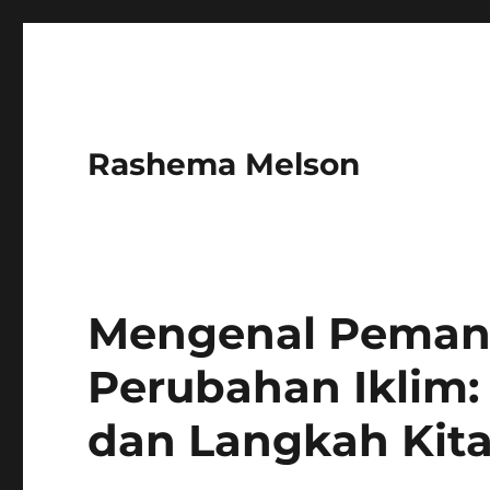
Rashema Melson
Mengenal Pemana
Perubahan Iklim:
dan Langkah Kit