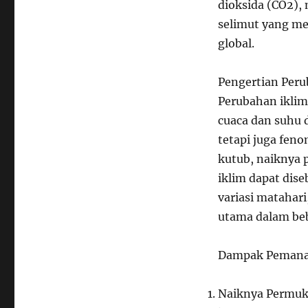
dioksida (CO2), 
selimut yang me
global.
Pengertian Peru
Perubahan iklim,
cuaca dan suhu 
tetapi juga feno
kutub, naiknya 
iklim dapat dise
variasi matahar
utama dalam beb
Dampak Pemanas
Naiknya Permuka