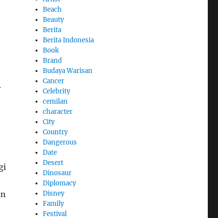
Beach
Beauty
Berita
Berita Indonesia
Book
Brand
Budaya Warisan
Cancer
.
Celebrity
cemilan
character
City
Country
Dangerous
Date
Desert
gi
Dinosaur
Diplomacy
Disney
an
Family
Festival