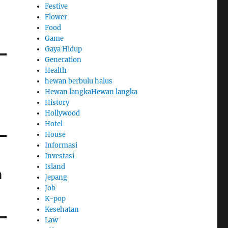
Festive
Flower
Food
Game
Gaya Hidup
Generation
Health
hewan berbulu halus
Hewan langkaHewan langka
History
Hollywood
Hotel
House
Informasi
Investasi
Island
n
Jepang
Job
K-pop
Kesehatan
Law