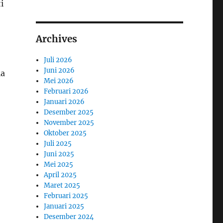
i
Archives
Juli 2026
Juni 2026
la
Mei 2026
Februari 2026
Januari 2026
Desember 2025
November 2025
Oktober 2025
Juli 2025
Juni 2025
Mei 2025
April 2025
Maret 2025
Februari 2025
Januari 2025
Desember 2024