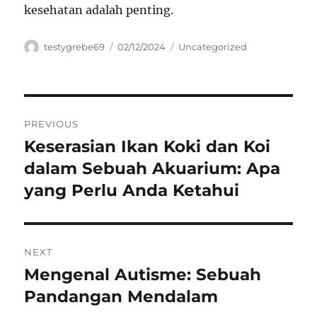
kesehatan adalah penting.
Author
Posted
Categories
testygrebe69
02/12/2024
Uncategorized
on
Navigasi
PREVIOUS
pos
Keserasian Ikan Koki dan Koi
Previous
post:
dalam Sebuah Akuarium: Apa
yang Perlu Anda Ketahui
NEXT
Mengenal Autisme: Sebuah
Next
post:
Pandangan Mendalam