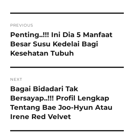
Navigasi
PREVIOUS
pos
Penting..!!! Ini Dia 5 Manfaat
Previous
post:
Besar Susu Kedelai Bagi
Kesehatan Tubuh
NEXT
Bagai Bidadari Tak
Next
post:
Bersayap..!!! Profil Lengkap
Tentang Bae Joo-Hyun Atau
Irene Red Velvet