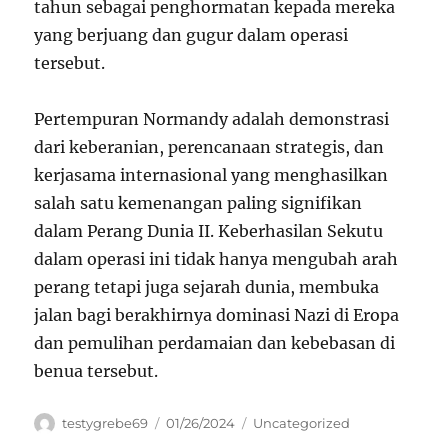
tahun sebagai penghormatan kepada mereka
yang berjuang dan gugur dalam operasi
tersebut.
Pertempuran Normandy adalah demonstrasi
dari keberanian, perencanaan strategis, dan
kerjasama internasional yang menghasilkan
salah satu kemenangan paling signifikan
dalam Perang Dunia II. Keberhasilan Sekutu
dalam operasi ini tidak hanya mengubah arah
perang tetapi juga sejarah dunia, membuka
jalan bagi berakhirnya dominasi Nazi di Eropa
dan pemulihan perdamaian dan kebebasan di
benua tersebut.
Author
Posted
Categories
testygrebe69
01/26/2024
Uncategorized
on