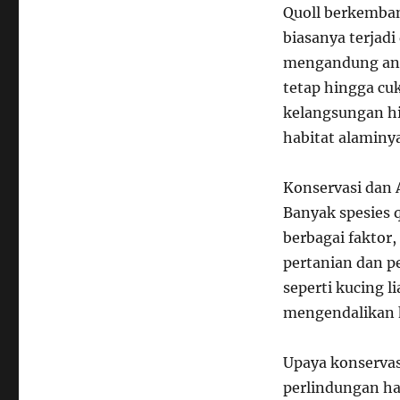
Quoll berkemban
biasanya terjadi
mengandung ana
tetap hingga cu
kelangsungan hi
habitat alaminya
Konservasi dan
Banyak spesies 
berbagai faktor
pertanian dan p
seperti kucing l
mengendalikan h
Upaya konservas
perlindungan ha