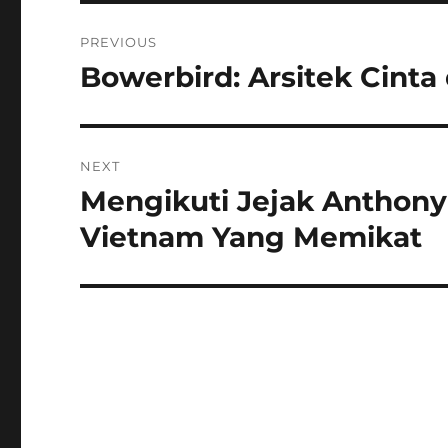
Navigasi
PREVIOUS
pos
Bowerbird: Arsitek Cinta
Previous
post:
NEXT
Mengikuti Jejak Anthony 
Next
post:
Vietnam Yang Memikat