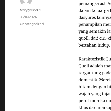
pemangsa asli A
Author
testygrebe69
dalam keluarga 
Posted
03/16/2024
dasyures lainny
on
Categories
Uncategorized
penampilan mer
yang semakin lan
quoll, dari ciri
bertahan hidup.
Karakteristik Qu
Quoll adalah mar
tergantung pada 
domestik. Merek
hitam dengan bi
wajah yang taj
perut mereka u
khas dari marsup