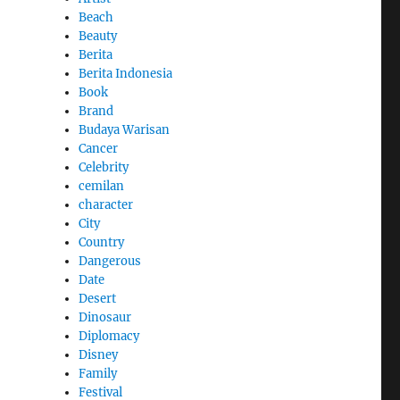
Beach
Beauty
Berita
Berita Indonesia
Book
Brand
Budaya Warisan
Cancer
Celebrity
cemilan
character
City
Country
Dangerous
Date
Desert
Dinosaur
Diplomacy
Disney
Family
Festival