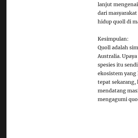
lanjut mengenai
dari masyarakat
hidup quoll di m
Kesimpulan:
Quoll adalah sim
Australia. Upaya
spesies itu send
ekosistem yang 
tepat sekarang,
mendatang masi
mengagumi quoll