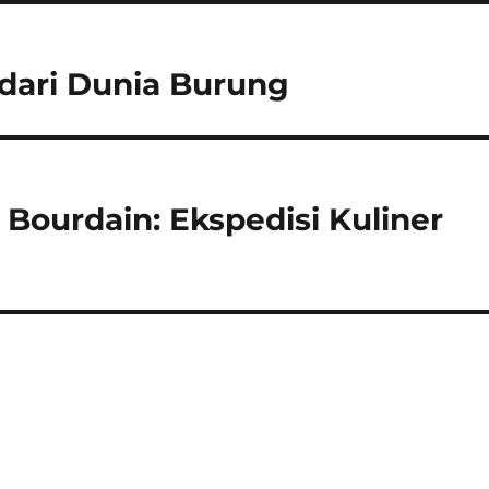
 dari Dunia Burung
Bourdain: Ekspedisi Kuliner