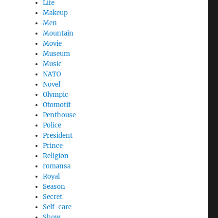
Life
Makeup
Men
Mountain
Movie
Museum
Music
NATO
Novel
Olympic
Otomotif
Penthouse
Police
President
Prince
Religion
romansa
Royal
Season
Secret
Self-care
Show