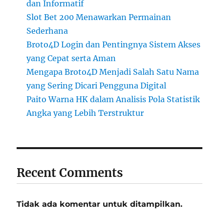
dan Informatif
Slot Bet 200 Menawarkan Permainan
Sederhana
Broto4D Login dan Pentingnya Sistem Akses
yang Cepat serta Aman
Mengapa Broto4D Menjadi Salah Satu Nama
yang Sering Dicari Pengguna Digital
Paito Warna HK dalam Analisis Pola Statistik
Angka yang Lebih Terstruktur
Recent Comments
Tidak ada komentar untuk ditampilkan.