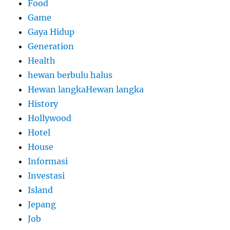
Food
Game
Gaya Hidup
Generation
Health
hewan berbulu halus
Hewan langkaHewan langka
History
Hollywood
Hotel
House
Informasi
Investasi
Island
Jepang
Job