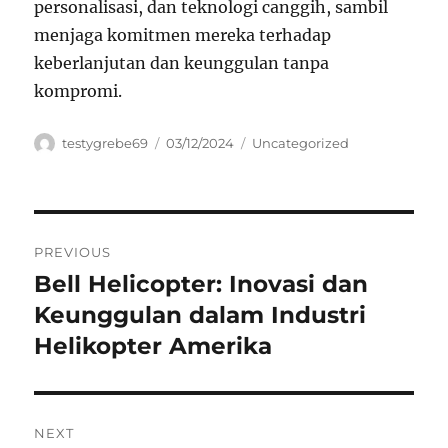
personalisasi, dan teknologi canggih, sambil
menjaga komitmen mereka terhadap
keberlanjutan dan keunggulan tanpa
kompromi.
Author
Posted
Categories
testygrebe69
03/12/2024
Uncategorized
on
Navigasi
PREVIOUS
pos
Bell Helicopter: Inovasi dan
Previous
post:
Keunggulan dalam Industri
Helikopter Amerika
NEXT