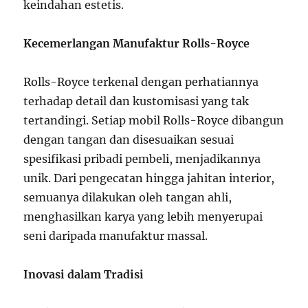
keindahan estetis.
Kecemerlangan Manufaktur Rolls-Royce
Rolls-Royce terkenal dengan perhatiannya
terhadap detail dan kustomisasi yang tak
tertandingi. Setiap mobil Rolls-Royce dibangun
dengan tangan dan disesuaikan sesuai
spesifikasi pribadi pembeli, menjadikannya
unik. Dari pengecatan hingga jahitan interior,
semuanya dilakukan oleh tangan ahli,
menghasilkan karya yang lebih menyerupai
seni daripada manufaktur massal.
Inovasi dalam Tradisi