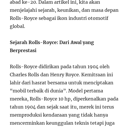
abad ke-20. Dalam artikel ini, kita akan
menjelajahi sejarah, keunikan, dan masa depan
Rolls-Royce sebagai ikon industri otomotif
global.
Sejarah Rolls-Royce: Dari Awal yang
Berprestasi
Rolls-Royce didirikan pada tahun 1904 oleh
Charles Rolls dan Henry Royce. Kemitraan ini
lahir dari hasrat bersama untuk menciptakan
“mobil terbaik di dunia”. Model pertama
mereka, Rolls-Royce 10 hp, diperkenalkan pada
tahun 1904 dan sejak saat itu, merek ini terus
memproduksi kendaraan yang tidak hanya
mencerminkan keunggulan teknis tetapi juga