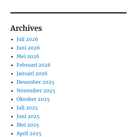
Archives
Juli 2026
Juni 2026
Mei 2026
Februari 2026
Januari 2026
Desember 2025
November 2025
Oktober 2025
Juli 2025
Juni 2025
Mei 2025
April 2025