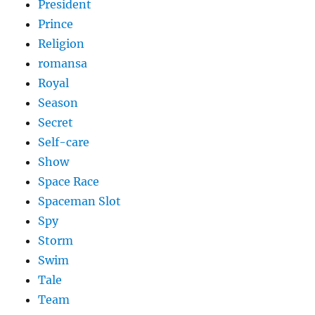
President
Prince
Religion
romansa
Royal
Season
Secret
Self-care
Show
Space Race
Spaceman Slot
Spy
Storm
Swim
Tale
Team