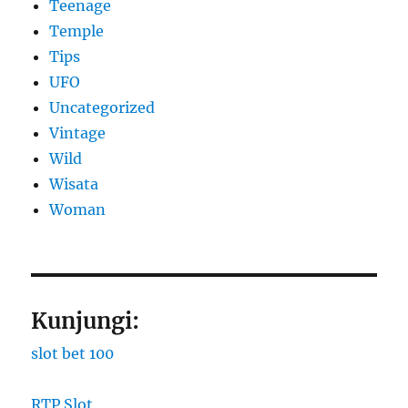
Teenage
Temple
Tips
UFO
Uncategorized
Vintage
Wild
Wisata
Woman
Kunjungi:
slot bet 100
RTP Slot