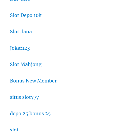
Slot Depo 10k
Slot dana
Joker123
Slot Mahjong
Bonus New Member
situs slot777
depo 25 bonus 25
slot