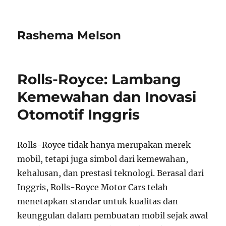
Rashema Melson
Rolls-Royce: Lambang
Kemewahan dan Inovasi
Otomotif Inggris
Rolls-Royce tidak hanya merupakan merek
mobil, tetapi juga simbol dari kemewahan,
kehalusan, dan prestasi teknologi. Berasal dari
Inggris, Rolls-Royce Motor Cars telah
menetapkan standar untuk kualitas dan
keunggulan dalam pembuatan mobil sejak awal