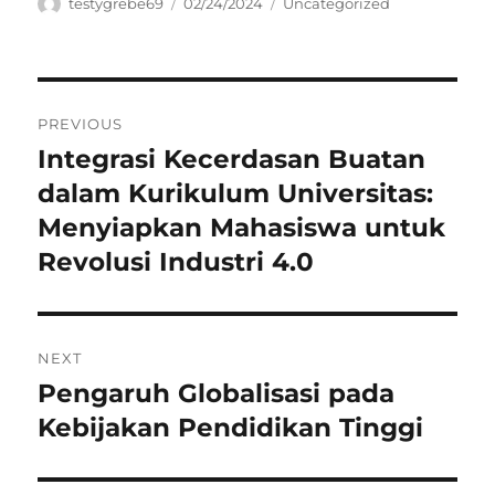
Author
Posted
Categories
testygrebe69
02/24/2024
Uncategorized
on
Navigasi
PREVIOUS
pos
Integrasi Kecerdasan Buatan
Previous
post:
dalam Kurikulum Universitas:
Menyiapkan Mahasiswa untuk
Revolusi Industri 4.0
NEXT
Pengaruh Globalisasi pada
Next
post:
Kebijakan Pendidikan Tinggi