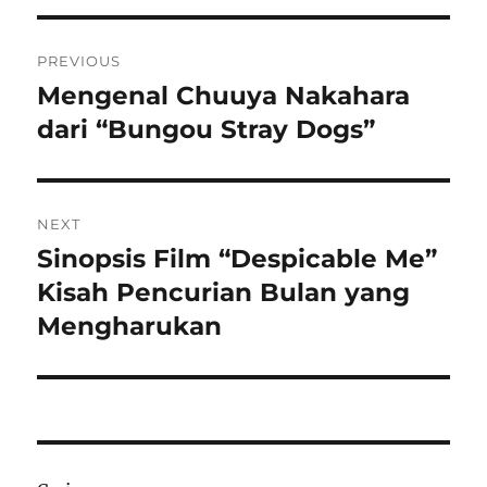
Navigasi
PREVIOUS
pos
Mengenal Chuuya Nakahara
Previous
post:
dari “Bungou Stray Dogs”
NEXT
Sinopsis Film “Despicable Me”
Next
post:
Kisah Pencurian Bulan yang
Mengharukan