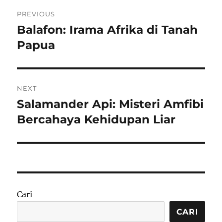
Navigasi
PREVIOUS
pos
Balafon: Irama Afrika di Tanah
Previous
post:
Papua
NEXT
Salamander Api: Misteri Amfibi
Next
post:
Bercahaya Kehidupan Liar
Cari
CARI