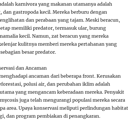
adalah karnivora yang makanan utamanya adalah
g, dan gastropoda kecil. Mereka berburu dengan
nglihatan dan perabaan yang tajam. Meski beracun,
tetap memiliki predator, termasuk ular, burung
amalia kecil. Namun, zat beracun yang mereka
 kelenjar kulitnya memberi mereka pertahanan yang
 sebagian besar predator.
servasi dan Ancaman
menghadapi ancaman dari beberapa front. Kerusakan
eforestasi, polusi air, dan perubahan iklim adalah
r utama yang mengancam keberadaan mereka. Penyakit
iomycosis juga telah mengurangi populasi mereka secara
apa area. Upaya konservasi meliputi perlindungan habitat
ogi, dan program pembiakan di penangkaran.