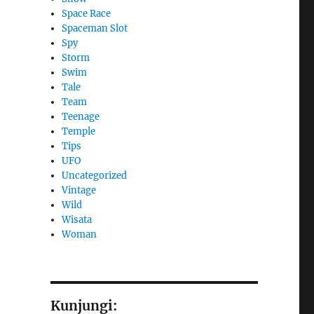
Space Race
Spaceman Slot
Spy
Storm
Swim
Tale
Team
Teenage
Temple
Tips
UFO
Uncategorized
Vintage
Wild
Wisata
Woman
Kunjungi: