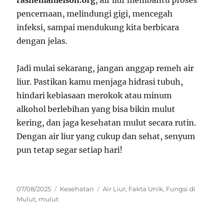
pencernaan, melindungi gigi, mencegah
infeksi, sampai mendukung kita berbicara
dengan jelas.
Jadi mulai sekarang, jangan anggap remeh air
liur. Pastikan kamu menjaga hidrasi tubuh,
hindari kebiasaan merokok atau minum
alkohol berlebihan yang bisa bikin mulut
kering, dan jaga kesehatan mulut secara rutin.
Dengan air liur yang cukup dan sehat, senyum
pun tetap segar setiap hari!
Posted
Categories
Tags
07/08/2025
Kesehatan
Air Liur
,
Fakta Unik
,
Fungsi di
on
Mulut
,
mulut