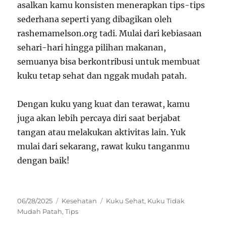
asalkan kamu konsisten menerapkan tips-tips
sederhana seperti yang dibagikan oleh
rashemamelson.org tadi. Mulai dari kebiasaan
sehari-hari hingga pilihan makanan,
semuanya bisa berkontribusi untuk membuat
kuku tetap sehat dan nggak mudah patah.
Dengan kuku yang kuat dan terawat, kamu
juga akan lebih percaya diri saat berjabat
tangan atau melakukan aktivitas lain. Yuk
mulai dari sekarang, rawat kuku tanganmu
dengan baik!
Posted
Categories
Tags
06/28/2025
Kesehatan
Kuku Sehat
,
Kuku Tidak
on
Mudah Patah
,
Tips