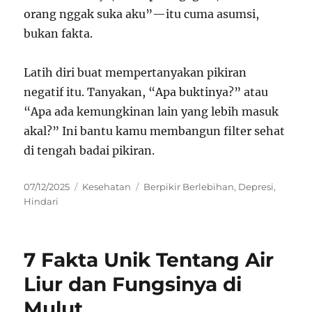
orang nggak suka aku”—itu cuma asumsi,
bukan fakta.
Latih diri buat mempertanyakan pikiran
negatif itu. Tanyakan, “Apa buktinya?” atau
“Apa ada kemungkinan lain yang lebih masuk
akal?” Ini bantu kamu membangun filter sehat
di tengah badai pikiran.
Posted
Categories
Tags
07/12/2025
Kesehatan
Berpikir Berlebihan
,
Depresi
,
on
Hindari
7 Fakta Unik Tentang Air
Liur dan Fungsinya di
Mulut