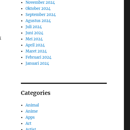
November 2024
Oktober 2024
September 2024
Agustus 2024
Juli 2024
Juni 2024
k
Mei 2024
April 2024
Maret 2024
Februari 2024
Januari 2024
Categories
Animal
Anime
Apps
Art
Artist