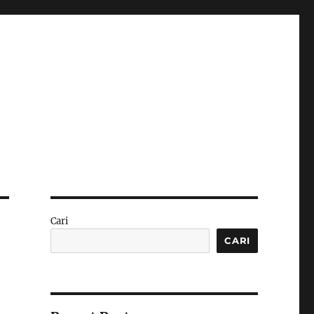
Cari
CARI