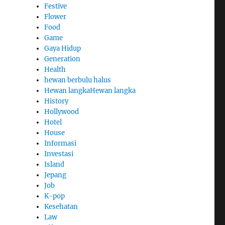
Festive
Flower
Food
Game
Gaya Hidup
Generation
Health
hewan berbulu halus
Hewan langkaHewan langka
History
Hollywood
Hotel
House
Informasi
Investasi
Island
Jepang
Job
K-pop
Kesehatan
Law