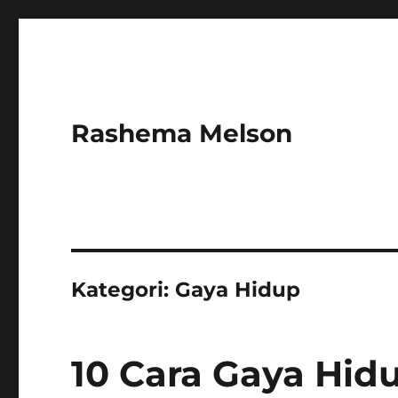
Rashema Melson
Kategori:
Gaya Hidup
10 Cara Gaya Hidu