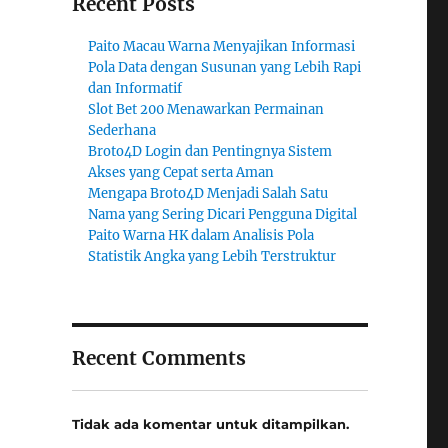
Recent Posts
Paito Macau Warna Menyajikan Informasi
Pola Data dengan Susunan yang Lebih Rapi
dan Informatif
Slot Bet 200 Menawarkan Permainan
Sederhana
Broto4D Login dan Pentingnya Sistem
Akses yang Cepat serta Aman
Mengapa Broto4D Menjadi Salah Satu
Nama yang Sering Dicari Pengguna Digital
Paito Warna HK dalam Analisis Pola
Statistik Angka yang Lebih Terstruktur
Recent Comments
Tidak ada komentar untuk ditampilkan.