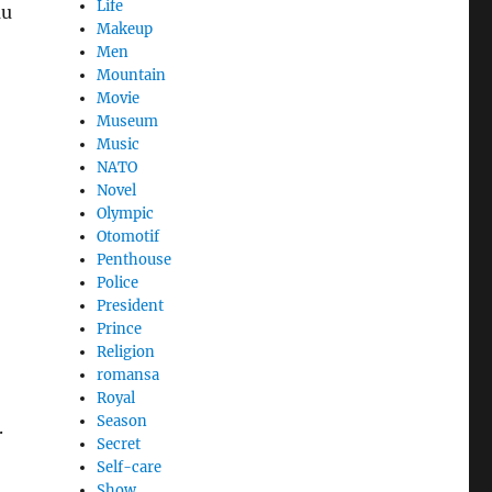
Life
au
Makeup
Men
Mountain
Movie
Museum
Music
NATO
Novel
Olympic
Otomotif
Penthouse
Police
President
Prince
Religion
romansa
Royal
Season
.
Secret
Self-care
Show