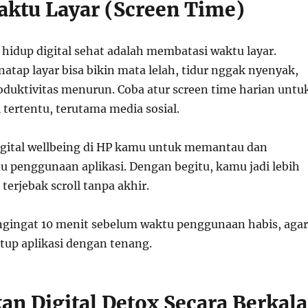
Waktu Layar (Screen Time)
 hidup digital sehat adalah membatasi waktu layar.
atap layar bisa bikin mata lelah, tidur nggak nyenyak,
oduktivitas menurun. Coba atur screen time harian untu
i tertentu, terutama media sosial.
igital wellbeing di HP kamu untuk memantau dan
 penggunaan aplikasi. Dengan begitu, kamu jadi lebih
terjebak scroll tanpa akhir.
gingat 10 menit sebelum waktu penggunaan habis, agar
up aplikasi dengan tenang.
an Digital Detox Secara Berkala