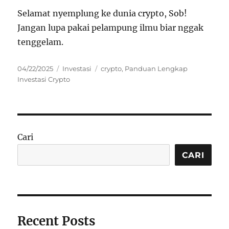
Selamat nyemplung ke dunia crypto, Sob!
Jangan lupa pakai pelampung ilmu biar nggak
tenggelam.
Posted
Categories
Tags
04/22/2025
Investasi
crypto
,
Panduan Lengkap
on
Investasi Crypto
Cari
CARI
Recent Posts