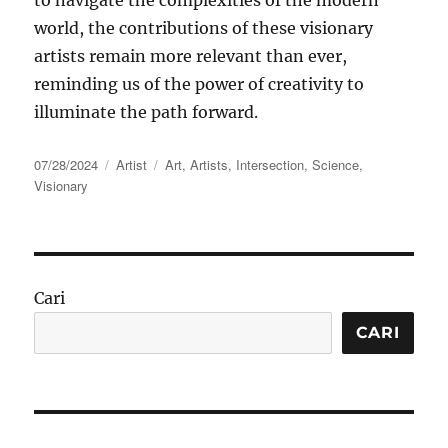
world, the contributions of these visionary
artists remain more relevant than ever,
reminding us of the power of creativity to
illuminate the path forward.
Posted
Categories
Tags
07/28/2024
Artist
Art
,
Artists
,
Intersection
,
Science
,
on
Visionary
Cari
CARI