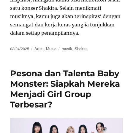
satu konser Shakira. Selain menikmati
musiknya, kamu juga akan terinspirasi dengan
semangat dan kerja keras yang ia tunjukkan
dalam setiap penampilannya.
Posted
Categories
Tags
03/24/2025
Artist
,
Music
musik
,
Shakira
on
Pesona dan Talenta Baby
Monster: Siapkah Mereka
Menjadi Girl Group
Terbesar?