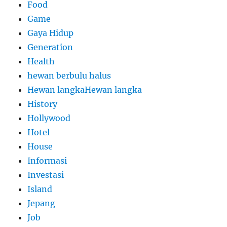
Food
Game
Gaya Hidup
Generation
Health
hewan berbulu halus
Hewan langkaHewan langka
History
Hollywood
Hotel
House
Informasi
Investasi
Island
Jepang
Job