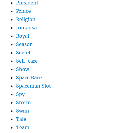
President
Prince
Religion
romansa
Royal
Season
Secret
Self-care
Show
Space Race
Spaceman Slot
Spy
Storm
Swim
Tale
Team