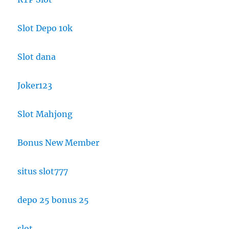
Slot Depo 10k
Slot dana
Joker123
Slot Mahjong
Bonus New Member
situs slot777
depo 25 bonus 25
slot