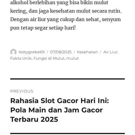
alkohol berlebihan yang bisa bikin mulut
kering, dan jaga kesehatan mulut secara rutin.
Dengan air liur yang cukup dan sehat, senyum
pun tetap segar setiap hari!
Author
Posted
Categories
Tags
testygrebe69
07/08/2025
Kesehatan
Air Liur
,
on
Fakta Unik
,
Fungsi di Mulut
,
mulut
Navigasi
PREVIOUS
pos
Rahasia Slot Gacor Hari Ini:
Previous
post:
Pola Main dan Jam Gacor
Terbaru 2025