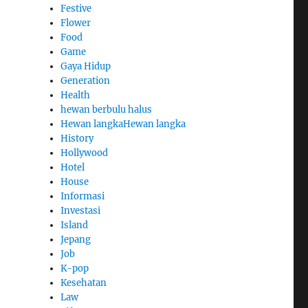
Festive
Flower
Food
Game
Gaya Hidup
Generation
Health
hewan berbulu halus
Hewan langkaHewan langka
History
Hollywood
Hotel
House
Informasi
Investasi
Island
Jepang
Job
K-pop
Kesehatan
Law