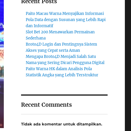
Recent Posts
Paito Macau Warna Menyajikan Informasi
Pola Data dengan Susunan yang Lebih Rapi
dan Informatif
Slot Bet 200 Menawarkan Permainan
Sederhana
Broto4D Login dan Pentingnya Sistem
Akses yang Cepat serta Aman
Mengapa Broto4D Menjadi Salah Satu
Nama yang Sering Dicari Pengguna Digital
Paito Warna HK dalam Analisis Pola
Statistik Angka yang Lebih Terstruktur
Recent Comments
Tidak ada komentar untuk ditampilkan.