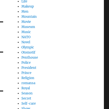
Life
Makeup
Men
Mountain
Movie
Museum
Music
NATO
Novel
Olympic
Otomotif
Penthouse
Police
President
Prince
Religion
romansa
Royal
Season
Secret
Self-care
Show