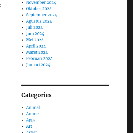
November 2024
s
Oktober 2024
September 2024
Agustus 2024
Juli 2024
Juni 2024
Mei 2024
April 2024
Maret 2024
Februari 2024
Januari 2024
Categories
Animal
Anime
Apps
Art
Artist