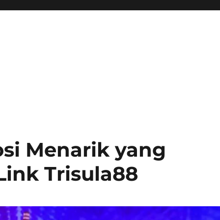
si Menarik yang
ink Trisula88