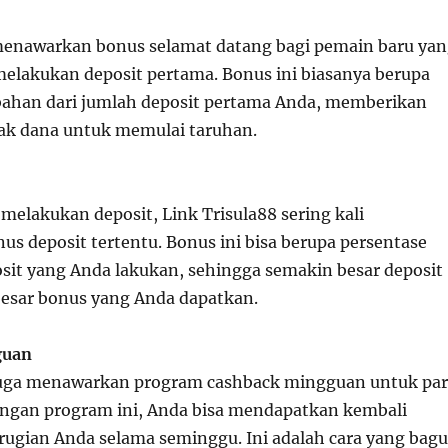
enawarkan bonus selamat datang bagi pemain baru yan
elakukan deposit pertama. Bonus ini biasanya berupa
ahan dari jumlah deposit pertama Anda, memberikan
ak dana untuk memulai taruhan.
 melakukan deposit, Link Trisula88 sering kali
s deposit tertentu. Bonus ini bisa berupa persentase
osit yang Anda lakukan, sehingga semakin besar deposit
esar bonus yang Anda dapatkan.
guan
 juga menawarkan program cashback mingguan untuk pa
engan program ini, Anda bisa mendapatkan kembali
erugian Anda selama seminggu. Ini adalah cara yang bagu