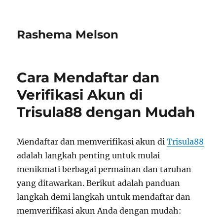
Rashema Melson
Cara Mendaftar dan
Verifikasi Akun di
Trisula88 dengan Mudah
Mendaftar dan memverifikasi akun di
Trisula88
adalah langkah penting untuk mulai
menikmati berbagai permainan dan taruhan
yang ditawarkan. Berikut adalah panduan
langkah demi langkah untuk mendaftar dan
memverifikasi akun Anda dengan mudah: