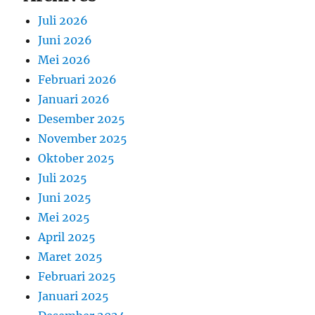
Juli 2026
Juni 2026
Mei 2026
Februari 2026
Januari 2026
Desember 2025
November 2025
Oktober 2025
Juli 2025
Juni 2025
Mei 2025
April 2025
Maret 2025
Februari 2025
Januari 2025