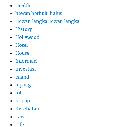
Health
hewan berbulu halus
Hewan langkaHewan langka
History
Hollywood
Hotel
House
Informasi
Investasi
Island
Jepang
Job
K-pop
Kesehatan
Law
Life