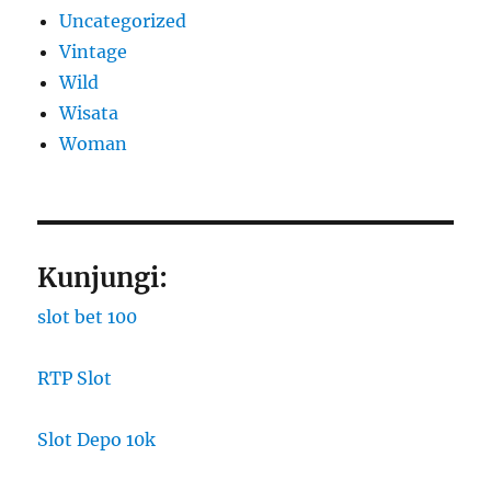
Uncategorized
Vintage
Wild
Wisata
Woman
Kunjungi:
slot bet 100
RTP Slot
Slot Depo 10k