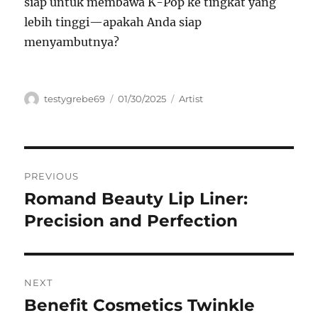
siap untuk membawa K-Pop ke tingkat yang
lebih tinggi—apakah Anda siap
menyambutnya?
Author
Posted
Categories
testygrebe69
01/30/2025
Artist
on
Navigasi
PREVIOUS
pos
Romand Beauty Lip Liner:
Previous
post:
Precision and Perfection
NEXT
Benefit Cosmetics Twinkle
Next