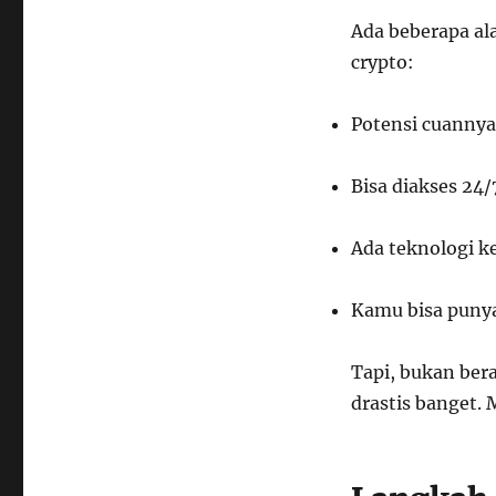
Ada beberapa a
crypto:
Potensi cuannya 
Bisa diakses 24
Ada teknologi ke
Kamu bisa punya
Tapi, bukan ber
drastis banget. 