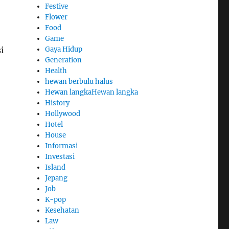
Festive
Flower
Food
Game
Gaya Hidup
i
Generation
Health
hewan berbulu halus
Hewan langkaHewan langka
History
Hollywood
Hotel
House
Informasi
Investasi
Island
Jepang
Job
K-pop
Kesehatan
Law