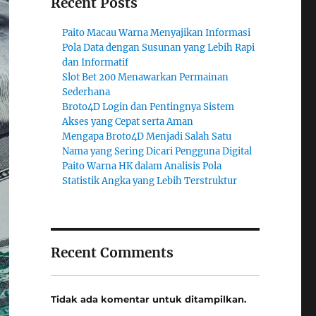
Recent Posts
Paito Macau Warna Menyajikan Informasi
Pola Data dengan Susunan yang Lebih Rapi
dan Informatif
Slot Bet 200 Menawarkan Permainan
Sederhana
Broto4D Login dan Pentingnya Sistem
Akses yang Cepat serta Aman
Mengapa Broto4D Menjadi Salah Satu
Nama yang Sering Dicari Pengguna Digital
Paito Warna HK dalam Analisis Pola
Statistik Angka yang Lebih Terstruktur
Recent Comments
Tidak ada komentar untuk ditampilkan.