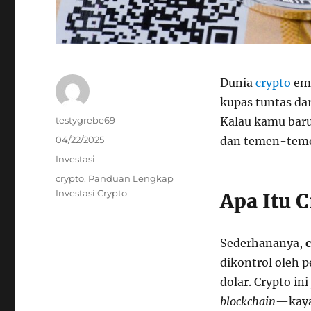
Dunia
crypto
ema
kupas tuntas da
Author
testygrebe69
Kalau kamu baru
Posted
04/22/2025
dan temen-temen
on
Categories
Investasi
Tags
crypto
,
Panduan Lengkap
Investasi Crypto
Apa Itu C
Sederhananya,
dikontrol oleh p
dolar. Crypto in
blockchain
—kaya