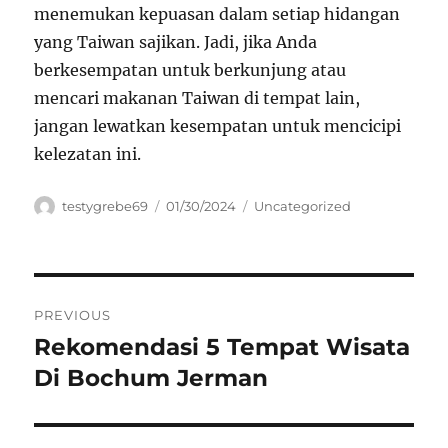
menemukan kepuasan dalam setiap hidangan
yang Taiwan sajikan. Jadi, jika Anda
berkesempatan untuk berkunjung atau
mencari makanan Taiwan di tempat lain,
jangan lewatkan kesempatan untuk mencicipi
kelezatan ini.
Author
Posted
Categories
testygrebe69
01/30/2024
Uncategorized
on
Navigasi
PREVIOUS
pos
Rekomendasi 5 Tempat Wisata
Previous
post:
Di Bochum Jerman