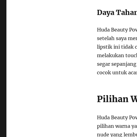
Daya Tahan
Huda Beauty Pow
setelah saya me
lipstik ini tida
melakukan touch
segar sepanjang 
cocok untuk acar
Pilihan 
Huda Beauty Pow
pilihan warna ya
nude yang lembu