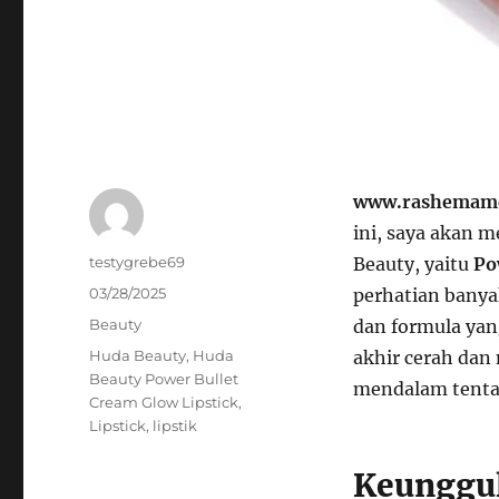
www.rashemame
ini, saya akan 
Author
testygrebe69
Beauty, yaitu
Po
Posted
03/28/2025
perhatian banya
on
Categories
Beauty
dan formula yang
Tags
Huda Beauty
,
Huda
akhir cerah dan
Beauty Power Bullet
mendalam tentan
Cream Glow Lipstick
,
Lipstick
,
lipstik
Keunggul