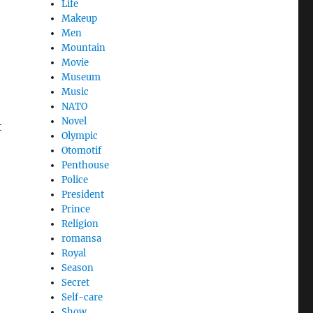
Life
Makeup
Men
Mountain
Movie
Museum
Music
NATO
Novel
t
Olympic
Otomotif
Penthouse
Police
President
Prince
Religion
romansa
Royal
Season
Secret
Self-care
Show