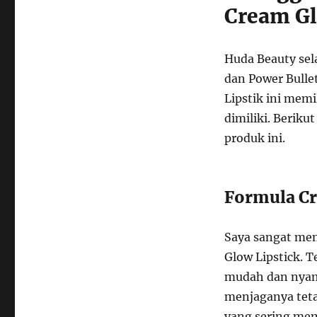
Cream Gl
Huda Beauty sel
dan Power Bulle
Lipstik ini mem
dimiliki. Berik
produk ini.
Formula C
Saya sangat men
Glow Lipstick. 
mudah dan nyama
menjaganya teta
yang sering mem