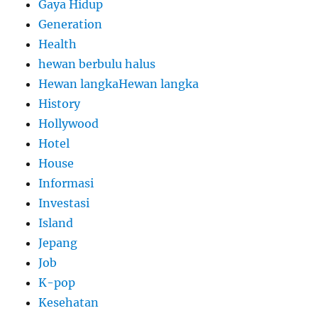
Gaya Hidup
Generation
Health
hewan berbulu halus
Hewan langkaHewan langka
History
Hollywood
Hotel
House
Informasi
Investasi
Island
Jepang
Job
K-pop
Kesehatan