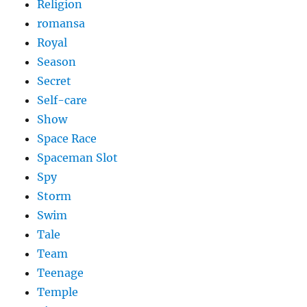
Religion
romansa
Royal
Season
Secret
Self-care
Show
Space Race
Spaceman Slot
Spy
Storm
Swim
Tale
Team
Teenage
Temple