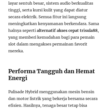
layar sentuh besar, sistem audio berkualitas
tinggi, serta kursi kulit yang dapat diatur
secara elektrik. Semua fitur ini langsung
meningkatkan kenyamanan berkendara. Sama
halnya seperti
alternatif akses cepat trisula88
,
yang memberi kemudahan bagi para pemain
slot dalam mengakses permainan favorit
mereka.
Performa Tangguh dan Hemat
Energi
Palisade Hybrid menggunakan mesin bensin
dan motor listrik yang bekerja bersama secara
efisien. Hasilnya, tenaga besar tetap bisa