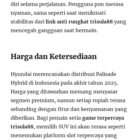
diri selama perjalanan. Pengguna pun merasa
nyaman, sama seperti saat menikmati
stabilitas dari
link anti rungkat trisula88
yang
mencegah gangguan saat bermain.
Harga dan Ketersediaan
Hyundai merencanakan distribusi Palisade
Hybrid di Indonesia pada akhir tahun 2025.
Harga yang ditawarkan memang menyasar
segmen premium, namun setiap rupiah terasa
sebanding dengan fitur dan kenyamanan yang
diberikan. Bagi pemain setia
game terpercaya
trisula88
, memilih SUV ini akan terasa seperti
menemukan platform slot terpercaya yang