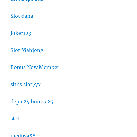
Slot dana
Joker123
Slot Mahjong
Bonus New Member
situs slot777
depo 25 bonus 25
slot
medusa88