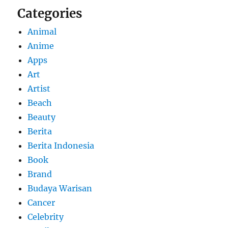
Categories
Animal
Anime
Apps
Art
Artist
Beach
Beauty
Berita
Berita Indonesia
Book
Brand
Budaya Warisan
Cancer
Celebrity