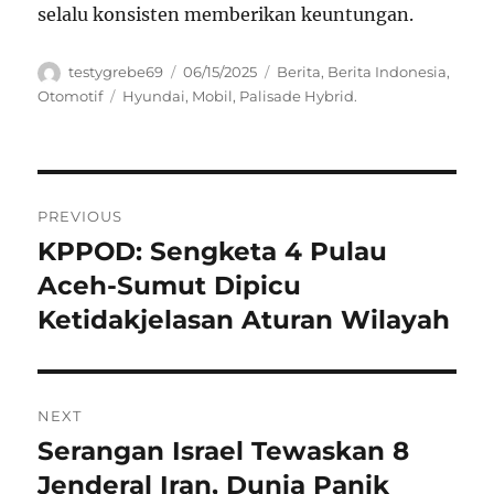
selalu konsisten memberikan keuntungan.
Author
Posted
Categories
testygrebe69
06/15/2025
Berita
,
Berita Indonesia
,
on
Tags
Otomotif
Hyundai
,
Mobil
,
Palisade Hybrid.
Navigasi
PREVIOUS
pos
KPPOD: Sengketa 4 Pulau
Previous
post:
Aceh-Sumut Dipicu
Ketidakjelasan Aturan Wilayah
NEXT
Serangan Israel Tewaskan 8
Next
post:
Jenderal Iran, Dunia Panik