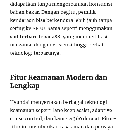
didapatkan tanpa mengorbankan konsumsi
bahan bakar. Dengan begitu, pemilik
kendaraan bisa berkendara lebih jauh tanpa
sering ke SPBU. Sama seperti menggunakan
slot terbaru trisula88
, yang memberi hasil
maksimal dengan efisiensi tinggi berkat
teknologi terbarunya.
Fitur Keamanan Modern dan
Lengkap
Hyundai menyertakan berbagai teknologi
keamanan seperti lane keep assist, adaptive
cruise control, dan kamera 360 derajat. Fitur-
fitur ini memberikan rasa aman dan percaya