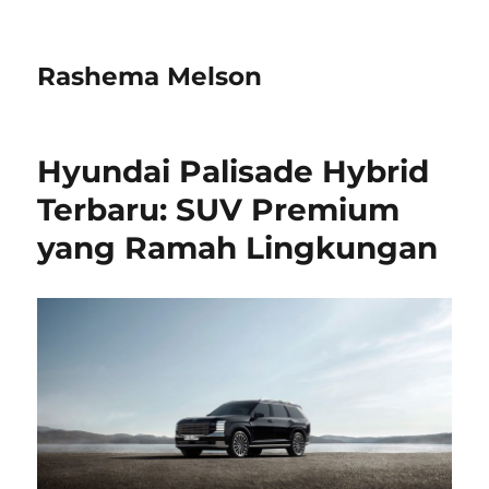
Rashema Melson
Hyundai Palisade Hybrid
Terbaru: SUV Premium
yang Ramah Lingkungan