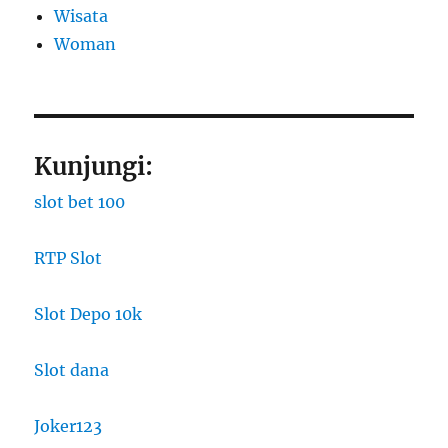
Wisata
Woman
Kunjungi:
slot bet 100
RTP Slot
Slot Depo 10k
Slot dana
Joker123