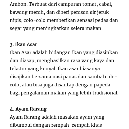
Ambon. Terbuat dari campuran tomat, cabai,
bawang merah, dan diberi perasan air jeruk
nipis, colo-colo memberikan sensasi pedas dan
segar yang meningkatkan selera makan.
3. Ikan Asar
Ikan Asar adalah hidangan ikan yang diasinkan
dan diasap, menghasilkan rasa yang kaya dan
tekstur yang kenyal. Ikan asar biasanya
disajikan bersama nasi panas dan sambal colo-
colo, atau bisa juga disantap dengan papeda
bagi pengalaman makan yang lebih tradisional.
4. Ayam Rarang
Ayam Rarang adalah masakan ayam yang
dibumbui dengan rempah-rempah khas