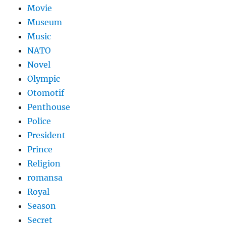
Movie
Museum
Music
NATO
Novel
Olympic
Otomotif
Penthouse
Police
President
Prince
Religion
romansa
Royal
Season
Secret