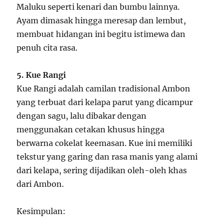
Maluku seperti kenari dan bumbu lainnya.
Ayam dimasak hingga meresap dan lembut,
membuat hidangan ini begitu istimewa dan
penuh cita rasa.
5. Kue Rangi
Kue Rangi adalah camilan tradisional Ambon
yang terbuat dari kelapa parut yang dicampur
dengan sagu, lalu dibakar dengan
menggunakan cetakan khusus hingga
berwarna cokelat keemasan. Kue ini memiliki
tekstur yang garing dan rasa manis yang alami
dari kelapa, sering dijadikan oleh-oleh khas
dari Ambon.
Kesimpulan: