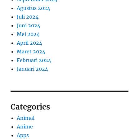
Agustus 2024
Juli 2024
Juni 2024
Mei 2024
April 2024
Maret 2024
Februari 2024
Januari 2024
Categories
Animal
Anime
Apps