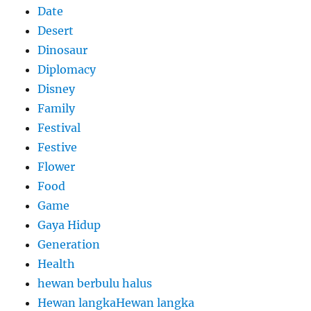
Date
Desert
Dinosaur
Diplomacy
Disney
Family
Festival
Festive
Flower
Food
Game
Gaya Hidup
Generation
Health
hewan berbulu halus
Hewan langkaHewan langka