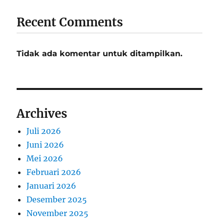
Recent Comments
Tidak ada komentar untuk ditampilkan.
Archives
Juli 2026
Juni 2026
Mei 2026
Februari 2026
Januari 2026
Desember 2025
November 2025