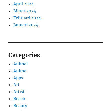
April 2024
Maret 2024
Februari 2024
Januari 2024
Categories
Animal
Anime
Apps
Art
Artist
Beach
Beauty