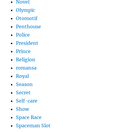
Novel
Olympic
Otomotif
Penthouse
Police
President
Prince
Religion
romansa
Royal
Season
Secret
Self-care
Show
Space Race
Spaceman Slot