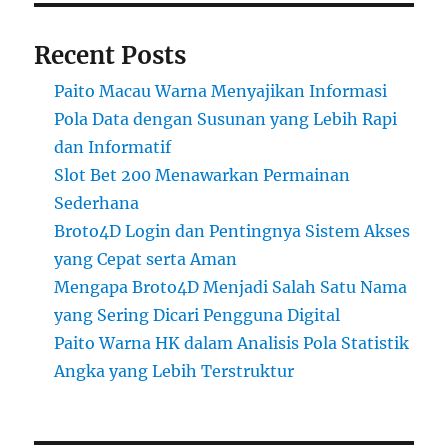
Recent Posts
Paito Macau Warna Menyajikan Informasi
Pola Data dengan Susunan yang Lebih Rapi
dan Informatif
Slot Bet 200 Menawarkan Permainan
Sederhana
Broto4D Login dan Pentingnya Sistem Akses
yang Cepat serta Aman
Mengapa Broto4D Menjadi Salah Satu Nama
yang Sering Dicari Pengguna Digital
Paito Warna HK dalam Analisis Pola Statistik
Angka yang Lebih Terstruktur