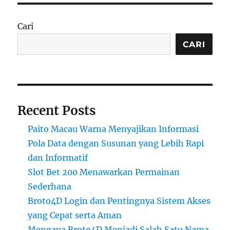
Cari
CARI
Recent Posts
Paito Macau Warna Menyajikan Informasi
Pola Data dengan Susunan yang Lebih Rapi
dan Informatif
Slot Bet 200 Menawarkan Permainan
Sederhana
Broto4D Login dan Pentingnya Sistem Akses
yang Cepat serta Aman
Mengapa Broto4D Menjadi Salah Satu Nama