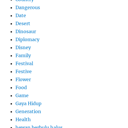
Dangerous
Date
Desert
Dinosaur
Diplomacy
Disney
Family
Festival
Festive
Flower
Food
Game
Gaya Hidup
Generation
Health
hewan berbulu halus