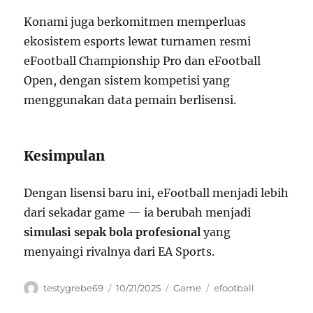
Konami juga berkomitmen memperluas
ekosistem esports lewat turnamen resmi
eFootball Championship Pro dan eFootball
Open, dengan sistem kompetisi yang
menggunakan data pemain berlisensi.
Kesimpulan
Dengan lisensi baru ini, eFootball menjadi lebih
dari sekadar game — ia berubah menjadi
simulasi sepak bola profesional
yang
menyaingi rivalnya dari EA Sports.
Author
Posted
Categories
Tags
testygrebe69
10/21/2025
Game
efootball
on