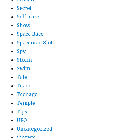
Secret
Self-care
Show
Space Race
Spaceman Slot
Spy
Storm
Swim
Tale
Team
Teenage
Temple
Tips
UFO
Uncategorized
Vintage