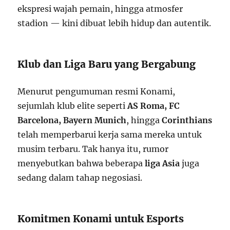
ekspresi wajah pemain, hingga atmosfer
stadion — kini dibuat lebih hidup dan autentik.
Klub dan Liga Baru yang Bergabung
Menurut pengumuman resmi Konami,
sejumlah klub elite seperti
AS Roma, FC
Barcelona, Bayern Munich
, hingga
Corinthians
telah memperbarui kerja sama mereka untuk
musim terbaru. Tak hanya itu, rumor
menyebutkan bahwa beberapa
liga Asia
juga
sedang dalam tahap negosiasi.
Komitmen Konami untuk Esports