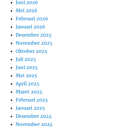
Juni 2026
Mei 2026
Februari 2026
Januari 2026
Desember 2025
November 2025
Oktober 2025
Juli 2025
Juni 2025
Mei 2025
April 2025
Maret 2025
Februari 2025
Januari 2025
Desember 2024
November 2024