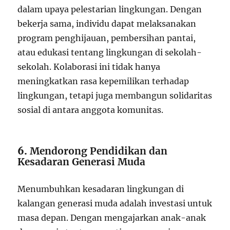
dalam upaya pelestarian lingkungan. Dengan
bekerja sama, individu dapat melaksanakan
program penghijauan, pembersihan pantai,
atau edukasi tentang lingkungan di sekolah-
sekolah. Kolaborasi ini tidak hanya
meningkatkan rasa kepemilikan terhadap
lingkungan, tetapi juga membangun solidaritas
sosial di antara anggota komunitas.
6.
Mendorong Pendidikan dan
Kesadaran Generasi Muda
Menumbuhkan kesadaran lingkungan di
kalangan generasi muda adalah investasi untuk
masa depan. Dengan mengajarkan anak-anak