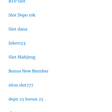
RTP Slot
Slot Depo 10k
Slot dana
Joker123
Slot Mahjong
Bonus New Member
situs slot777
depo 25 bonus 25