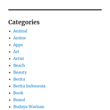
Categories
Animal
Anime
Apps
Art
Artist
Beach
Beauty
Berita
Berita Indonesia
Book
Brand
Budaya Warisan