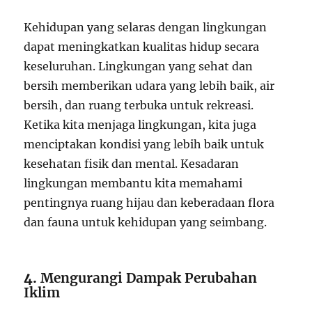
Kehidupan yang selaras dengan lingkungan
dapat meningkatkan kualitas hidup secara
keseluruhan. Lingkungan yang sehat dan
bersih memberikan udara yang lebih baik, air
bersih, dan ruang terbuka untuk rekreasi.
Ketika kita menjaga lingkungan, kita juga
menciptakan kondisi yang lebih baik untuk
kesehatan fisik dan mental. Kesadaran
lingkungan membantu kita memahami
pentingnya ruang hijau dan keberadaan flora
dan fauna untuk kehidupan yang seimbang.
4.
Mengurangi Dampak Perubahan
Iklim