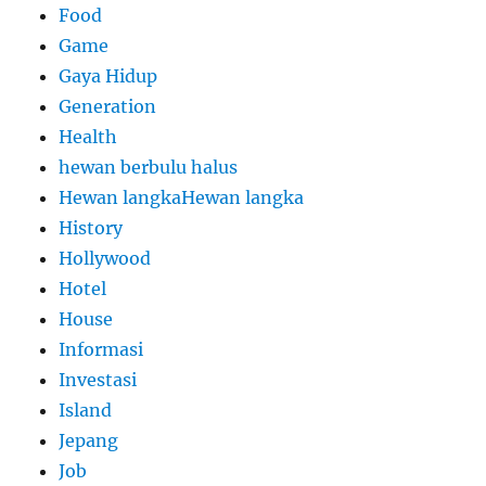
Food
Game
Gaya Hidup
Generation
Health
hewan berbulu halus
Hewan langkaHewan langka
History
Hollywood
Hotel
House
Informasi
Investasi
Island
Jepang
Job