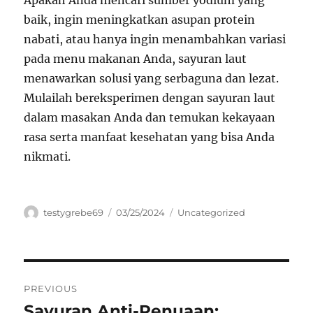
Apakah Anda mencari sumber yodium yang
baik, ingin meningkatkan asupan protein
nabati, atau hanya ingin menambahkan variasi
pada menu makanan Anda, sayuran laut
menawarkan solusi yang serbaguna dan lezat.
Mulailah bereksperimen dengan sayuran laut
dalam masakan Anda dan temukan kekayaan
rasa serta manfaat kesehatan yang bisa Anda
nikmati.
Author
Posted
Categories
testygrebe69
03/25/2024
Uncategorized
on
Navigasi
PREVIOUS
pos
Sayuran Anti-Penuaan:
Previous