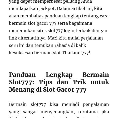
yang dapat memperbesar peluang Anda
mendapatkan jackpot. Dalam artikel ini, kita
akan membahas panduan lengkap tentang cara
bermain slot gacor 777 serta bagaimana
menemukan situs slot777 login terbaik dengan
link alternatifnya. Mari kita mulai perjalanan
seru ini dan temukan rahasia di balik
kesuksesan bermain slot Thailand 777!
Panduan Lengkap Bermain
Slot777: Tips dan Trik untuk
Menang di Slot Gacor 777
Bermain slot777 bisa menjadi pengalaman
yang sangat menyenangkan, terutama jika