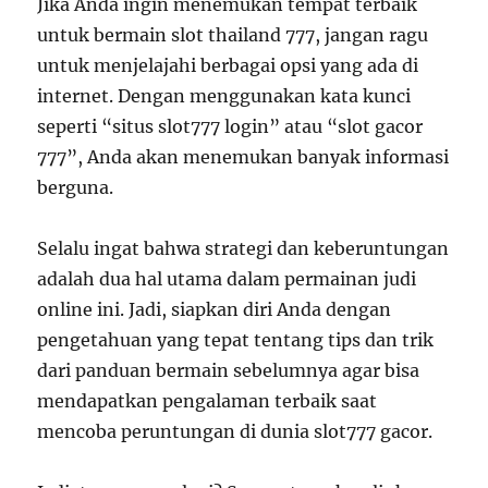
Jika Anda ingin menemukan tempat terbaik
untuk bermain slot thailand 777, jangan ragu
untuk menjelajahi berbagai opsi yang ada di
internet. Dengan menggunakan kata kunci
seperti “situs slot777 login” atau “slot gacor
777”, Anda akan menemukan banyak informasi
berguna.
Selalu ingat bahwa strategi dan keberuntungan
adalah dua hal utama dalam permainan judi
online ini. Jadi, siapkan diri Anda dengan
pengetahuan yang tepat tentang tips dan trik
dari panduan bermain sebelumnya agar bisa
mendapatkan pengalaman terbaik saat
mencoba peruntungan di dunia slot777 gacor.