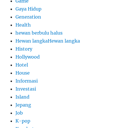
Game
Gaya Hidup
Generation
Health
hewan berbulu halus
Hewan langkaHewan langka
History
Hollywood
Hotel
House
Informasi
Investasi
Island
Jepang
Job
K-pop