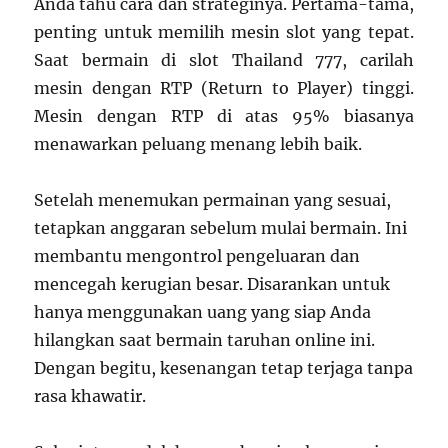
Anda tahu cara dan strateginya. Pertama-tama,
penting untuk memilih mesin slot yang tepat.
Saat bermain di slot Thailand 777, carilah
mesin dengan RTP (Return to Player) tinggi.
Mesin dengan RTP di atas 95% biasanya
menawarkan peluang menang lebih baik.
Setelah menemukan permainan yang sesuai,
tetapkan anggaran sebelum mulai bermain. Ini
membantu mengontrol pengeluaran dan
mencegah kerugian besar. Disarankan untuk
hanya menggunakan uang yang siap Anda
hilangkan saat bermain taruhan online ini.
Dengan begitu, kesenangan tetap terjaga tanpa
rasa khawatir.