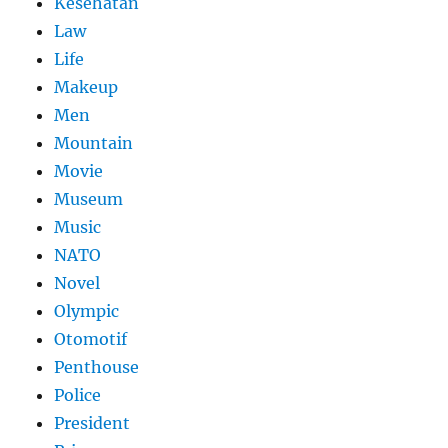
Kesehatan
Law
Life
Makeup
Men
Mountain
Movie
Museum
Music
NATO
Novel
Olympic
Otomotif
Penthouse
Police
President