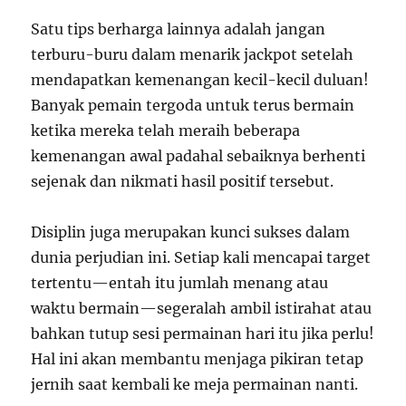
Satu tips berharga lainnya adalah jangan
terburu-buru dalam menarik jackpot setelah
mendapatkan kemenangan kecil-kecil duluan!
Banyak pemain tergoda untuk terus bermain
ketika mereka telah meraih beberapa
kemenangan awal padahal sebaiknya berhenti
sejenak dan nikmati hasil positif tersebut.
Disiplin juga merupakan kunci sukses dalam
dunia perjudian ini. Setiap kali mencapai target
tertentu—entah itu jumlah menang atau
waktu bermain—segeralah ambil istirahat atau
bahkan tutup sesi permainan hari itu jika perlu!
Hal ini akan membantu menjaga pikiran tetap
jernih saat kembali ke meja permainan nanti.