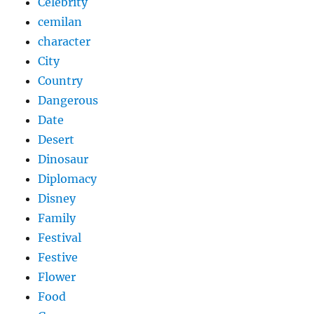
Celebrity
cemilan
character
City
Country
Dangerous
Date
Desert
Dinosaur
Diplomacy
Disney
Family
Festival
Festive
Flower
Food