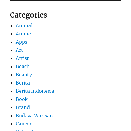
Categories
Animal
Anime
Apps
Art
Artist
Beach
Beauty
Berita
Berita Indonesia
Book
Brand
Budaya Warisan
Cancer