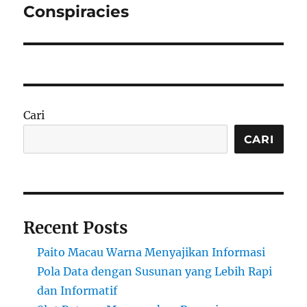
Conspiracies
Cari
CARI
Recent Posts
Paito Macau Warna Menyajikan Informasi
Pola Data dengan Susunan yang Lebih Rapi
dan Informatif