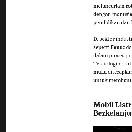
meluncurkan r
dengan manusia 
pendidikan dan 
Di sektor indus
seperti
Fanuc
d
dalam proses pr
Teknologi roboti
mulai diterapka
untuk membantu 
Mobil List
Berkelanju