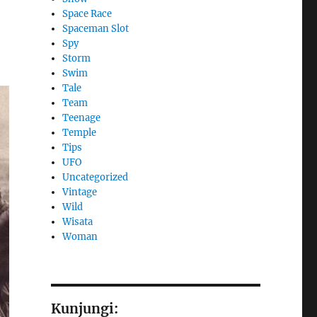
Space Race
Spaceman Slot
Spy
Storm
Swim
Tale
Team
Teenage
Temple
Tips
UFO
Uncategorized
Vintage
Wild
Wisata
Woman
Kunjungi: