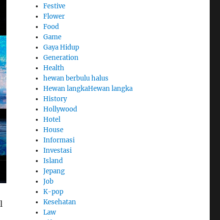
Festive
Flower
Food
Game
Gaya Hidup
Generation
Health
hewan berbulu halus
Hewan langkaHewan langka
History
Hollywood
Hotel
House
Informasi
Investasi
Island
Jepang
Job
K-pop
Kesehatan
l
Law