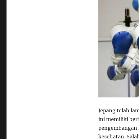
Jepang telah la
ini memiliki be
pengembangan ro
kesehatan. Sala