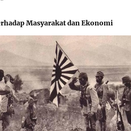
rhadap Masyarakat dan Ekonomi