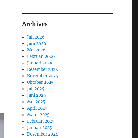
Archives
Juli 2026
Juni 2026
Mei 2026
Februari 2026
Januari 2026
Desember 2025
November 2025
Oktober 2025
Juli 2025
Juni 2025
Mei 2025
April 2025
Maret 2025
Februari 2025
Januari 2025
Desember 2024