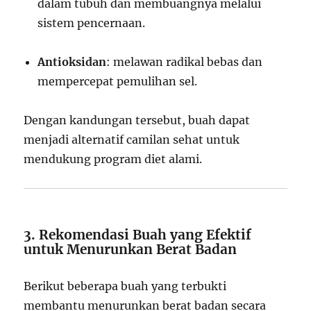
dalam tubuh dan membuangnya melalui
sistem pencernaan.
Antioksidan
: melawan radikal bebas dan
mempercepat pemulihan sel.
Dengan kandungan tersebut, buah dapat
menjadi alternatif camilan sehat untuk
mendukung program diet alami.
3. Rekomendasi Buah yang Efektif
untuk Menurunkan Berat Badan
Berikut beberapa buah yang terbukti
membantu menurunkan berat badan secara