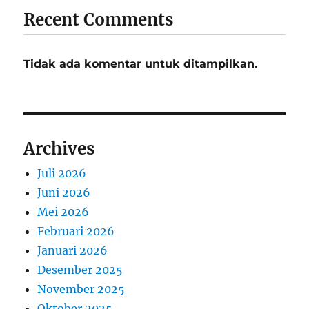
Recent Comments
Tidak ada komentar untuk ditampilkan.
Archives
Juli 2026
Juni 2026
Mei 2026
Februari 2026
Januari 2026
Desember 2025
November 2025
Oktober 2025