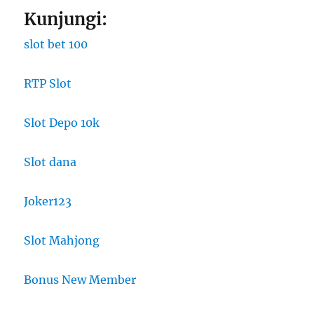
Kunjungi:
slot bet 100
RTP Slot
Slot Depo 10k
Slot dana
Joker123
Slot Mahjong
Bonus New Member