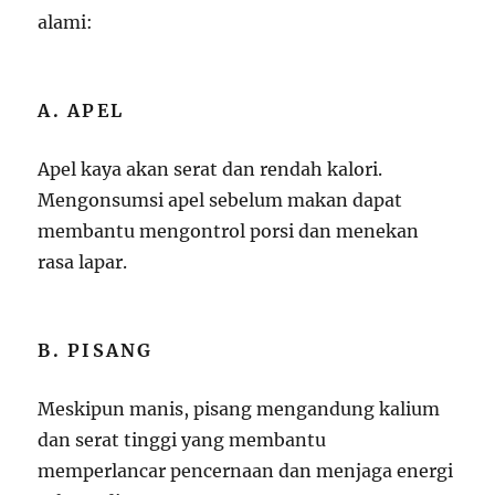
alami:
A. APEL
Apel kaya akan serat dan rendah kalori.
Mengonsumsi apel sebelum makan dapat
membantu mengontrol porsi dan menekan
rasa lapar.
B. PISANG
Meskipun manis, pisang mengandung kalium
dan serat tinggi yang membantu
memperlancar pencernaan dan menjaga energi