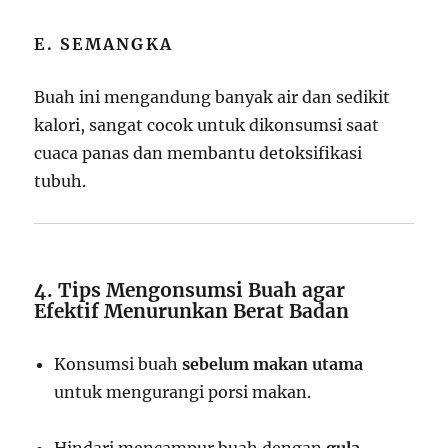
E. SEMANGKA
Buah ini mengandung banyak air dan sedikit
kalori, sangat cocok untuk dikonsumsi saat
cuaca panas dan membantu detoksifikasi
tubuh.
4. Tips Mengonsumsi Buah agar
Efektif Menurunkan Berat Badan
Konsumsi buah
sebelum makan utama
untuk mengurangi porsi makan.