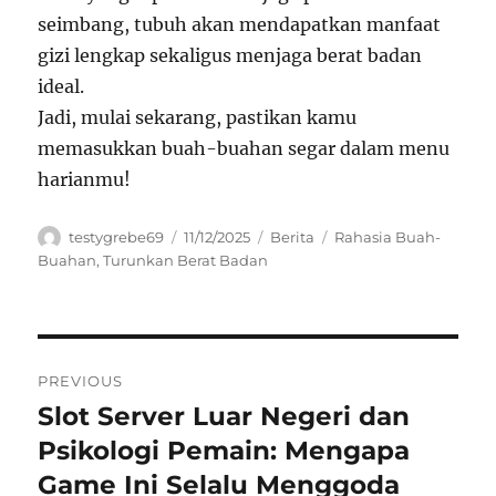
seimbang, tubuh akan mendapatkan manfaat
gizi lengkap sekaligus menjaga berat badan
ideal.
Jadi, mulai sekarang, pastikan kamu
memasukkan buah-buahan segar dalam menu
harianmu!
Author
Posted
Categories
Tags
testygrebe69
11/12/2025
Berita
Rahasia Buah-
on
Buahan
,
Turunkan Berat Badan
Navigasi
PREVIOUS
pos
Slot Server Luar Negeri dan
Previous
post:
Psikologi Pemain: Mengapa
Game Ini Selalu Menggoda