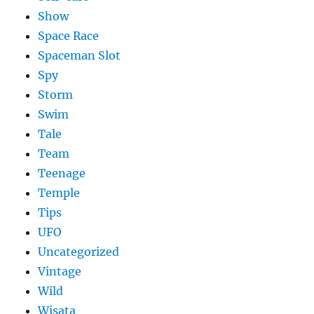
Show
Space Race
Spaceman Slot
Spy
Storm
Swim
Tale
Team
Teenage
Temple
Tips
UFO
Uncategorized
Vintage
Wild
Wisata