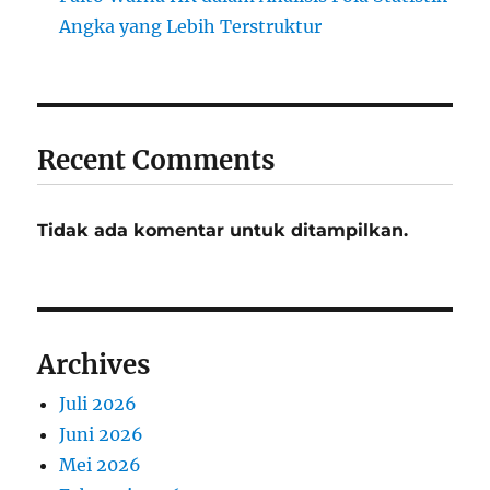
Angka yang Lebih Terstruktur
Recent Comments
Tidak ada komentar untuk ditampilkan.
Archives
Juli 2026
Juni 2026
Mei 2026