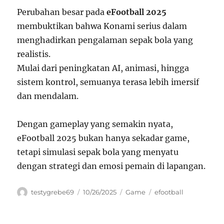
Perubahan besar pada
eFootball 2025
membuktikan bahwa Konami serius dalam
menghadirkan pengalaman sepak bola yang
realistis.
Mulai dari peningkatan AI, animasi, hingga
sistem kontrol, semuanya terasa lebih imersif
dan mendalam.
Dengan gameplay yang semakin nyata,
eFootball 2025 bukan hanya sekadar game,
tetapi simulasi sepak bola yang menyatu
dengan strategi dan emosi pemain di lapangan.
Author
Posted
Categories
Tags
testygrebe69
10/26/2025
Game
efootball
on