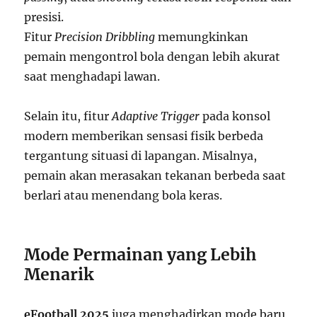
presisi.
Fitur
Precision Dribbling
memungkinkan
pemain mengontrol bola dengan lebih akurat
saat menghadapi lawan.
Selain itu, fitur
Adaptive Trigger
pada konsol
modern memberikan sensasi fisik berbeda
tergantung situasi di lapangan. Misalnya,
pemain akan merasakan tekanan berbeda saat
berlari atau menendang bola keras.
Mode Permainan yang Lebih
Menarik
eFootball 2025
juga menghadirkan mode baru