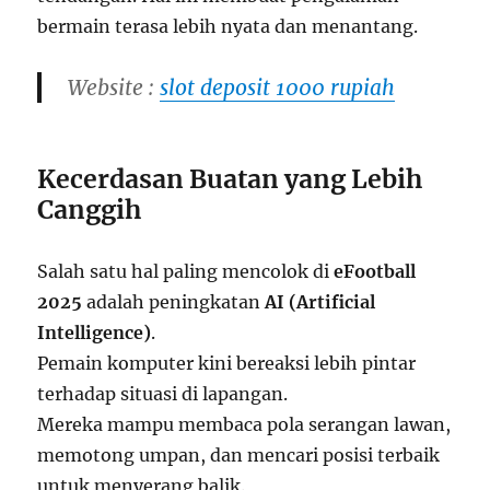
bermain terasa lebih nyata dan menantang.
Website :
slot deposit 1000 rupiah
Kecerdasan Buatan yang Lebih
Canggih
Salah satu hal paling mencolok di
eFootball
2025
adalah peningkatan
AI (Artificial
Intelligence)
.
Pemain komputer kini bereaksi lebih pintar
terhadap situasi di lapangan.
Mereka mampu membaca pola serangan lawan,
memotong umpan, dan mencari posisi terbaik
untuk menyerang balik.