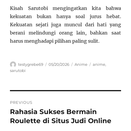
Kisah Sarutobi mengingatkan kita bahwa
kekuatan bukan hanya soal jurus hebat.
Kekuatan sejati juga muncul dari hati yang
berani melindungi orang lain, bahkan saat
harus menghadapi pilihan paling sulit.
Author
Posted
Categories
Tags
testygrebe69
05/20/2026
Anime
anime
,
on
sarutobi
Navigasi
PREVIOUS
pos
Rahasia Sukses Bermain
Previous
post:
Roulette di Situs Judi Online