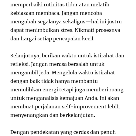
memperbaiki rutinitas tidur atau melatih
kebiasaan membaca. Jangan mencoba
mengubah segalanya sekaligus—hal ini justru
dapat menimbulkan stres. Nikmati prosesnya
dan hargai setiap pencapaian kecil.
Selanjutnya, berikan waktu untuk istirahat dan
refleksi. Jangan merasa bersalah untuk
mengambil jeda. Mengelola waktu istirahat
dengan baik tidak hanya membantu
memulihkan energi tetapi juga memberi ruang
untuk menganalisis kemajuan Anda. Ini akan
membuat perjalanan self-improvement lebih
menyenangkan dan berkelanjutan.
Dengan pendekatan yang cerdas dan penuh