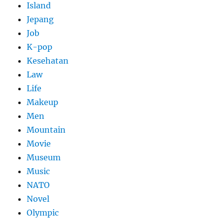
Island
Jepang
Job
K-pop
Kesehatan
Law
Life
Makeup
Men
Mountain
Movie
Museum
Music
NATO
Novel
Olympic