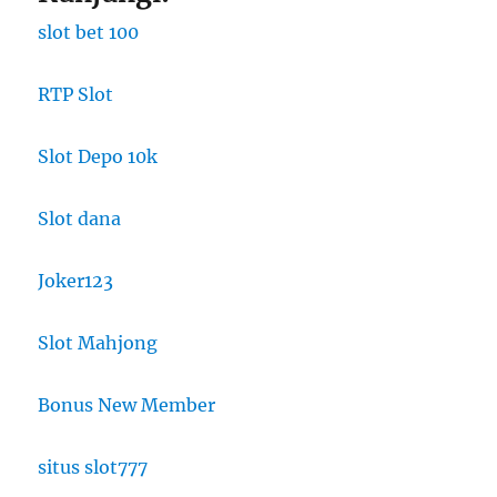
slot bet 100
RTP Slot
Slot Depo 10k
Slot dana
Joker123
Slot Mahjong
Bonus New Member
situs slot777