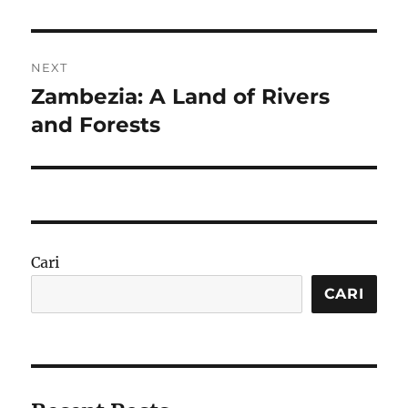
NEXT
Zambezia: A Land of Rivers
Next
post:
and Forests
Cari
CARI