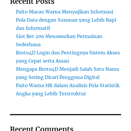
Recent Posts
Paito Macau Warna Menyajikan Informasi
Pola Data dengan Susunan yang Lebih Rapi
dan Informatif
Slot Bet 200 Menawarkan Permainan
Sederhana
Broto4D Login dan Pentingnya Sistem Akses
yang Cepat serta Aman
Mengapa Broto4D Menjadi Salah Satu Nama
yang Sering Dicari Pengguna Digital
Paito Warna HK dalam Analisis Pola Statistik
Angka yang Lebih Terstruktur
Recent Comments