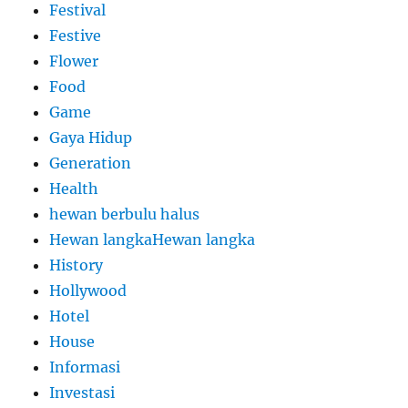
Festival
Festive
Flower
Food
Game
Gaya Hidup
Generation
Health
hewan berbulu halus
Hewan langkaHewan langka
History
Hollywood
Hotel
House
Informasi
Investasi