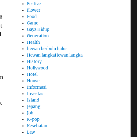
Festive
Flower
Food
i
Game
t
Gaya Hidup
i
Generation
Health
hewan berbulu halus
Hewan langkaHewan langka
History
Hollywood
Hotel
an
House
Informasi
Investasi
Island
k
Jepang
Job
K-pop
Kesehatan
Law