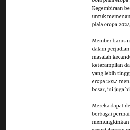
bola piala eropa
Kegembiraan be
untuk memenangk
piala eropa 202
Member harus me
dalam perjudian
masalah kecand
keterampilan da
yang lebih tingg
eropa 2024 men
besar, ini juga
Mereka dapat d
berbagai permain
memungkinkan p