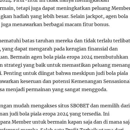
 2024. Fitur-fitur ini tidak hanya meningkatkan
rmain, tetapi juga dapat meningkatkan peluang Membe
an hadiah yang lebih besar. Selain jackpot, agen bola
4 juga menawarkan berbagai macam fitur bonus.
matuhi batas taruhan mereka dan tidak terlalu terliba
, yang dapat mengarah pada kerugian finansial dan
uan. Bermain agen bola piala eropa 2024 membutuhkan
n strategi yang baik untuk memastikan peluang menan
i. Penting untuk diingat bahwa meskipun judi bola piala
awarkan keseruan dan potensi Kemenangan Sensasiona
 bisa menjadi permainan yang sangat menggoda.
engan mudah mengakses situs SBOBET dan memilih dari
an judi bola piala eropa 2024 yang tersedia. Ini
ara Member untuk bermain kapan saja dan di mana saj