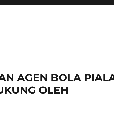
AN AGEN BOLA PIAL
DUKUNG OLEH