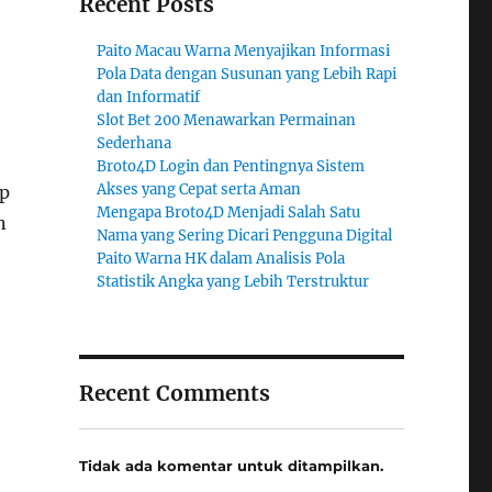
Recent Posts
Paito Macau Warna Menyajikan Informasi
Pola Data dengan Susunan yang Lebih Rapi
dan Informatif
Slot Bet 200 Menawarkan Permainan
Sederhana
Broto4D Login dan Pentingnya Sistem
Akses yang Cepat serta Aman
ap
Mengapa Broto4D Menjadi Salah Satu
n
Nama yang Sering Dicari Pengguna Digital
Paito Warna HK dalam Analisis Pola
Statistik Angka yang Lebih Terstruktur
Recent Comments
Tidak ada komentar untuk ditampilkan.