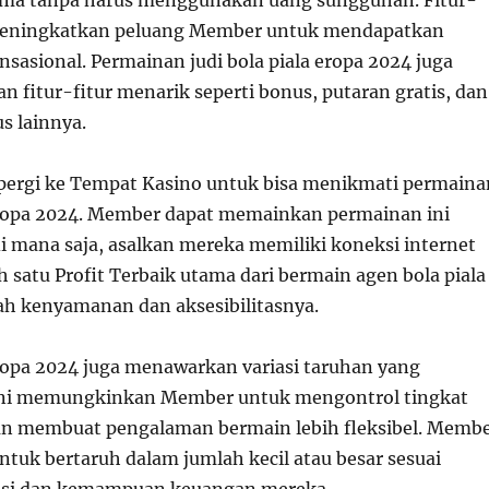
ama tanpa harus menggunakan uang sungguhan. Fitur-
t meningkatkan peluang Member untuk mendapatkan
asional. Permainan judi bola piala eropa 2024 juga
n fitur-fitur menarik seperti bonus, putaran gratis, dan
us lainnya.
i pergi ke Tempat Kasino untuk bisa menikmati permaina
 eropa 2024. Member dapat memainkan permainan ini
di mana saja, asalkan mereka memiliki koneksi internet
ah satu Profit Terbaik utama dari bermain agen bola piala
ah kenyamanan dan aksesibilitasnya.
eropa 2024 juga menawarkan variasi taruhan yang
Ini memungkinkan Member untuk mengontrol tingkat
an membuat pengalaman bermain lebih fleksibel. Memb
ntuk bertaruh dalam jumlah kecil atau besar sesuai