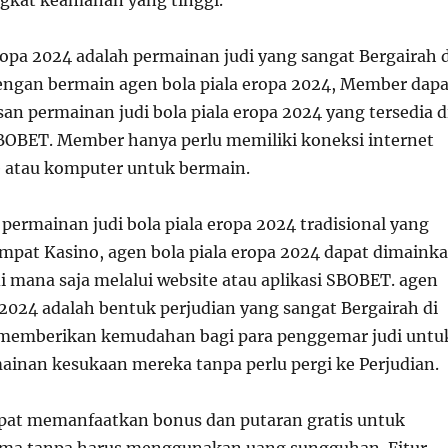
gkat keamanan yang tinggi.
eropa 2024 adalah permainan judi yang sangat Bergairah d
 Dengan bermain agen bola piala eropa 2024, Member dapa
an permainan judi bola piala eropa 2024 yang tersedia d
SBOBET. Member hanya perlu memiliki koneksi internet
 atau komputer untuk bermain.
permainan judi bola piala eropa 2024 tradisional yang
mpat Kasino, agen bola piala eropa 2024 dapat dimaink
i mana saja melalui website atau aplikasi SBOBET. agen
 2024 adalah bentuk perjudian yang sangat Bergairah di
 memberikan kemudahan bagi para penggemar judi untu
inan kesukaan mereka tanpa perlu pergi ke Perjudian.
pat memanfaatkan bonus dan putaran gratis untuk