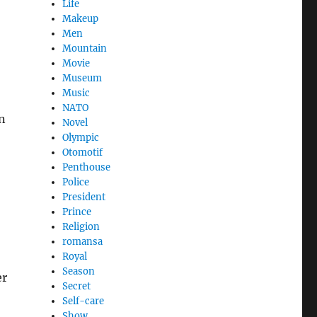
Life
Makeup
Men
Mountain
Movie
Museum
Music
NATO
n
Novel
Olympic
Otomotif
Penthouse
Police
President
Prince
Religion
romansa
Royal
Season
er
Secret
Self-care
Show