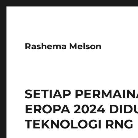
Rashema Melson
SETIAP PERMAIN
EROPA 2024 DI
TEKNOLOGI RNG