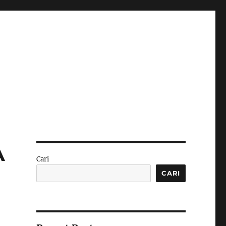
A
Cari
CARI