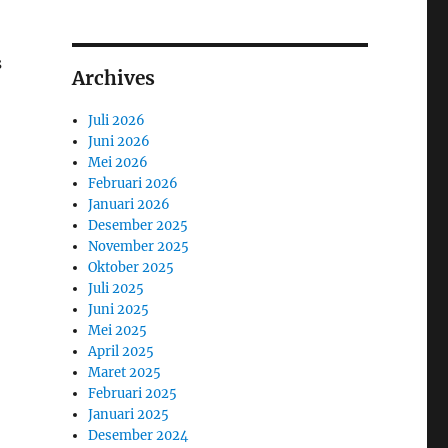
s
Archives
Juli 2026
Juni 2026
Mei 2026
Februari 2026
Januari 2026
Desember 2025
November 2025
Oktober 2025
Juli 2025
Juni 2025
Mei 2025
April 2025
Maret 2025
Februari 2025
Januari 2025
Desember 2024