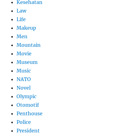
Kesehatan
Law
Life
Makeup
Men
Mountain
Movie
Museum
Music
NATO
Novel
Olympic
Otomotif
Penthouse
Police
President