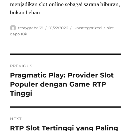
menjadikan slot online sebagai sarana hiburan,
bukan beban.
Author
Posted
Categories
Tags
testygrebe69
01/22/2026
Uncategorized
slot
on
depo 10k
Navigasi
PREVIOUS
pos
Pragmatic Play: Provider Slot
Previous
post:
Populer dengan Game RTP
Tinggi
NEXT
RTP Slot Tertinggi yang Paling
Next