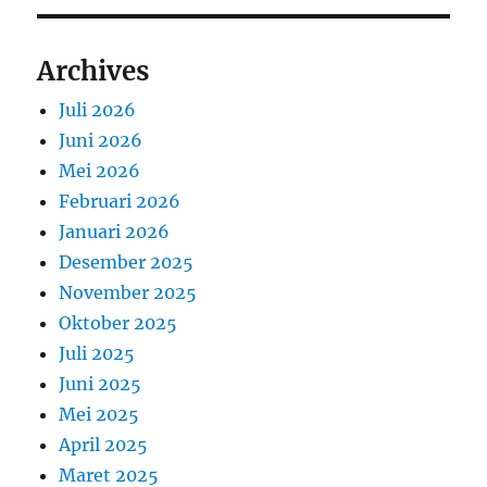
Archives
Juli 2026
Juni 2026
Mei 2026
Februari 2026
Januari 2026
Desember 2025
November 2025
Oktober 2025
Juli 2025
Juni 2025
Mei 2025
April 2025
Maret 2025