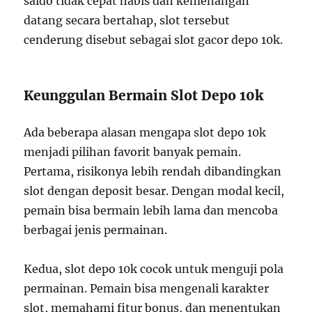
saldo tidak cepat habis dan kemenangan
datang secara bertahap, slot tersebut
cenderung disebut sebagai slot gacor depo 10k.
Keunggulan Bermain Slot Depo 10k
Ada beberapa alasan mengapa slot depo 10k
menjadi pilihan favorit banyak pemain.
Pertama, risikonya lebih rendah dibandingkan
slot dengan deposit besar. Dengan modal kecil,
pemain bisa bermain lebih lama dan mencoba
berbagai jenis permainan.
Kedua, slot depo 10k cocok untuk menguji pola
permainan. Pemain bisa mengenali karakter
slot, memahami fitur bonus, dan menentukan