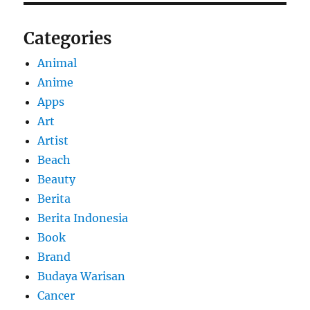
Categories
Animal
Anime
Apps
Art
Artist
Beach
Beauty
Berita
Berita Indonesia
Book
Brand
Budaya Warisan
Cancer