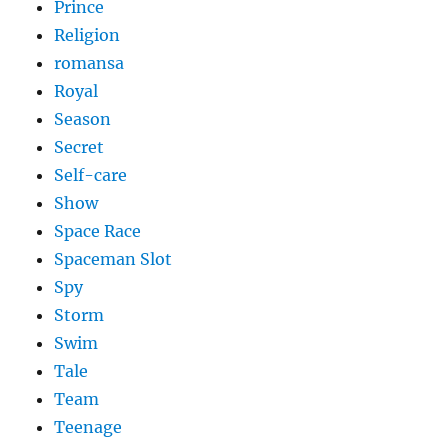
Prince
Religion
romansa
Royal
Season
Secret
Self-care
Show
Space Race
Spaceman Slot
Spy
Storm
Swim
Tale
Team
Teenage