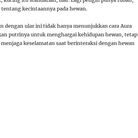
 kucing itu standarlah, ular. Lagi pengin punya rubah,”
h tentang kecintaannya pada hewan.
n dengan ular ini tidak hanya menunjukkan cara Aura
an putrinya untuk menghargai kehidupan hewan, tetap
 menjaga keselamatan saat berinteraksi dengan hewan