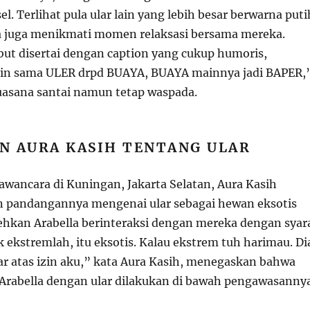
 Terlihat pula ular lain yang lebih besar berwarna puti
 juga menikmati momen relaksasi bersama mereka.
ut disertai dengan caption yang cukup humoris,
n sama ULER drpd BUAYA, BUAYA mainnya jadi BAPER,
asana santai namun tetap waspada.
N AURA KASIH TENTANG ULAR
wancara di Kuningan, Jakarta Selatan, Aura Kasih
pandangannya mengenai ular sebagai hewan eksotis
kan Arabella berinteraksi dengan mereka dengan syar
 ekstremlah, itu eksotis. Kalau ekstrem tuh harimau. Di
ar atas izin aku,” kata Aura Kasih, menegaskan bahwa
i Arabella dengan ular dilakukan di bawah pengawasannya