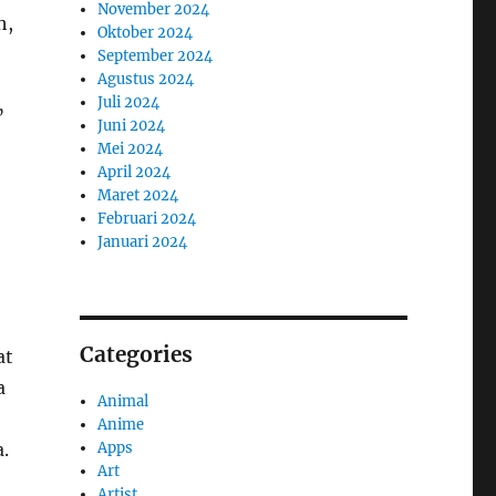
November 2024
h,
Oktober 2024
September 2024
Agustus 2024
Juli 2024
”
Juni 2024
Mei 2024
April 2024
Maret 2024
Februari 2024
Januari 2024
Categories
at
a
Animal
Anime
Apps
.
Art
Artist