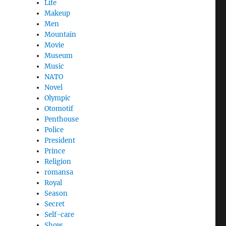
Life
Makeup
Men
Mountain
Movie
Museum
Music
NATO
Novel
Olympic
Otomotif
Penthouse
Police
President
Prince
Religion
romansa
Royal
Season
Secret
Self-care
Show