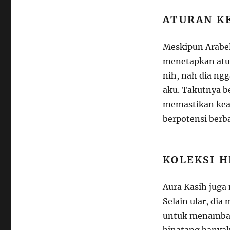
ATURAN K
Meskipun Arabel
menetapkan atur
nih, nah dia ngg
aku. Takutnya be
memastikan kea
berpotensi berb
KOLEKSI 
Aura Kasih juga
Selain ular, di
untuk menambah