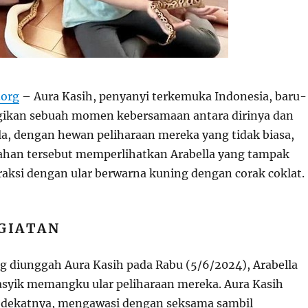
org
– Aura Kasih, penyanyi terkemuka Indonesia, baru-
gikan sebuah momen kebersamaan antara dirinya dan
lla, dengan hewan peliharaan mereka yang tidak biasa,
gahan tersebut memperlihatkan Arabella yang tampak
aksi dengan ular berwarna kuning dengan corak coklat.
EGIATAN
g diunggah Aura Kasih pada Rabu (5/6/2024), Arabella
 asyik memangku ular peliharaan mereka. Aura Kasih
i dekatnya, mengawasi dengan seksama sambil