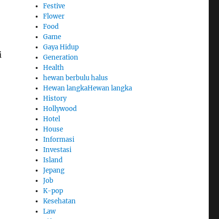
Festive
Flower
Food
Game
Gaya Hidup
i
Generation
Health
hewan berbulu halus
Hewan langkaHewan langka
History
Hollywood
Hotel
House
Informasi
Investasi
Island
Jepang
Job
K-pop
Kesehatan
Law