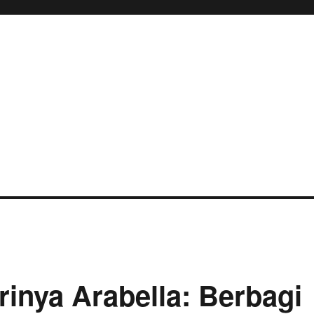
rinya Arabella: Berbagi