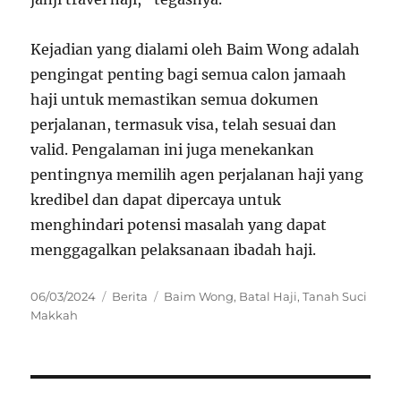
Kejadian yang dialami oleh Baim Wong adalah
pengingat penting bagi semua calon jamaah
haji untuk memastikan semua dokumen
perjalanan, termasuk visa, telah sesuai dan
valid. Pengalaman ini juga menekankan
pentingnya memilih agen perjalanan haji yang
kredibel dan dapat dipercaya untuk
menghindari potensi masalah yang dapat
menggagalkan pelaksanaan ibadah haji.
Posted
Categories
Tags
06/03/2024
Berita
Baim Wong
,
Batal Haji
,
Tanah Suci
on
Makkah