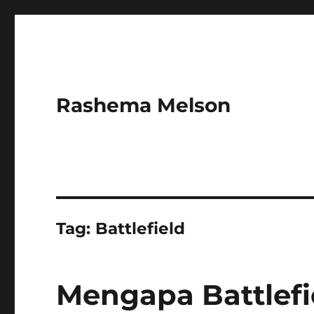
Rashema Melson
Tag:
Battlefield
Mengapa Battlefi