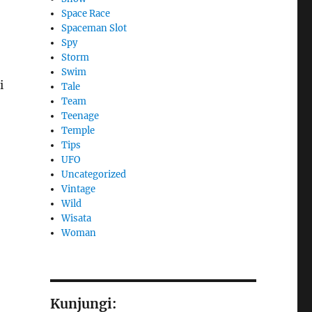
Space Race
Spaceman Slot
Spy
Storm
Swim
i
Tale
Team
Teenage
Temple
Tips
UFO
Uncategorized
Vintage
Wild
Wisata
Woman
Kunjungi: