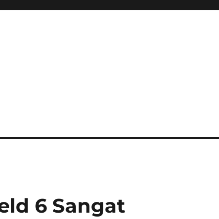
eld 6 Sangat