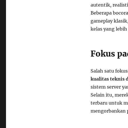
autentik, realisti
Beberapa bocora
gameplay klasik
kelas yang lebi
Fokus pad
Salah satu foku
kualitas teknis
sistem server ya
Selain itu, mer
terbaru untuk m
mengorbankan pe