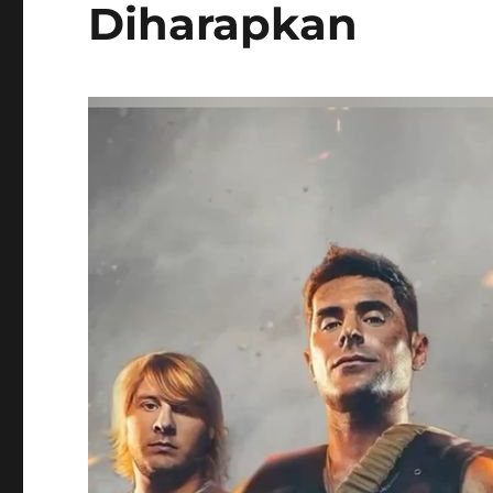
Diharapkan