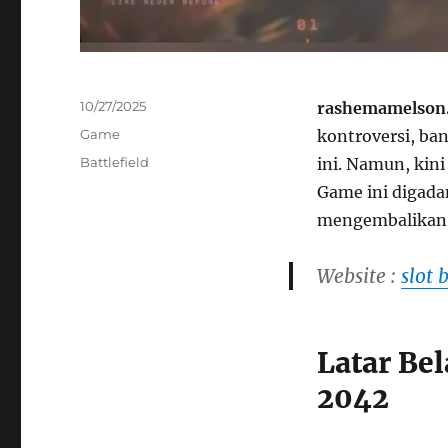
Posted
10/27/2025
rashemamelson
on
Categories
Game
kontroversi, ba
Tags
Battlefield
ini. Namun, kin
Game ini digada
mengembalikan k
Website
:
slot
Latar Be
2042