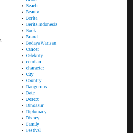
Beach
Beauty
Berita
Berita Indonesia
Book
Brand
s
Budaya Warisan
Cancer
Celebrity
cemilan
character
City
Country
Dangerous
Date
Desert
Dinosaur
Diplomacy
Disney
Family
Festival