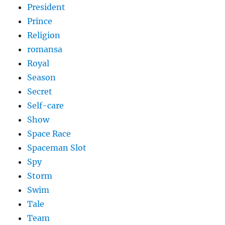
President
Prince
Religion
romansa
Royal
Season
Secret
Self-care
Show
Space Race
Spaceman Slot
Spy
Storm
Swim
Tale
Team