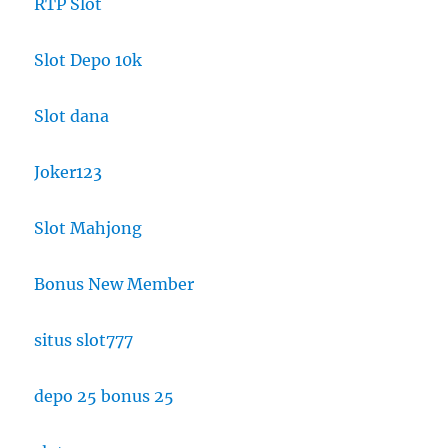
RTP Slot
Slot Depo 10k
Slot dana
Joker123
Slot Mahjong
Bonus New Member
situs slot777
depo 25 bonus 25