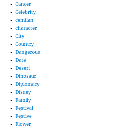
Cancer
Celebrity
cemilan
character
City
Country
Dangerous
Date
Desert
Dinosaur
Diplomacy
Disney
Family
Festival
Festive
Flower