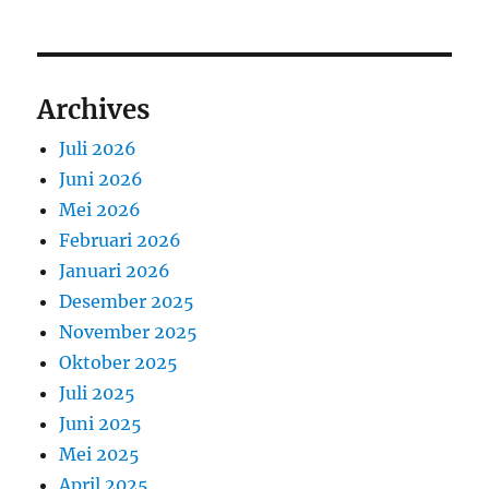
Archives
Juli 2026
Juni 2026
Mei 2026
Februari 2026
Januari 2026
Desember 2025
November 2025
Oktober 2025
Juli 2025
Juni 2025
Mei 2025
April 2025