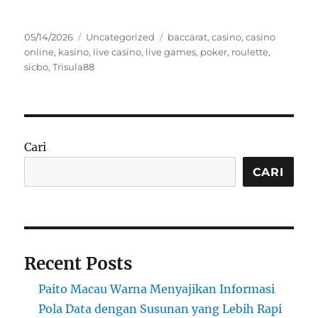
Posted
Categories
Tags
05/14/2026
Uncategorized
baccarat
,
casino
,
casino
on
online
,
kasino
,
live casino
,
live games
,
poker
,
roulette
,
sicbo
,
Trisula88
Cari
CARI
Recent Posts
Paito Macau Warna Menyajikan Informasi
Pola Data dengan Susunan yang Lebih Rapi