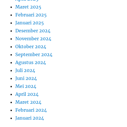
Maret 2025
Februari 2025
Januari 2025
Desember 2024
November 2024
Oktober 2024
September 2024
Agustus 2024
Juli 2024
Juni 2024
Mei 2024
April 2024
Maret 2024
Februari 2024
Januari 2024