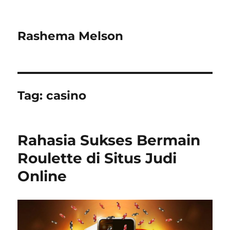
Rashema Melson
Tag:
casino
Rahasia Sukses Bermain
Roulette di Situs Judi
Online