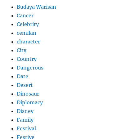
Budaya Warisan
Cancer
Celebrity
cemilan
character
City
Country
Dangerous
Date
Desert
Dinosaur
Diplomacy
Disney
Family
Festival
Festive