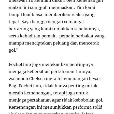
melawan Tottenham diikuti oleh kemenangan
malam ini sungguh memuaskan. Tim kami
tampil luar biasa, memberikan reaksi yang
tepat. Saya bangga dengan semangat
bertarung yang kami tunjukkan sebelumnya,
serta kehadiran pemain-pemain berbakat yang
mampu menciptakan peluang dan mencetak
gol.”
Pochettino juga menekankan pentingnya
menjaga kebersihan pertahanan timnya,
walaupun Chelsea meraih kemenangan besar.
Bagi Pochettino, tidak hanya penting untuk
meraih kemenangan, tetapi juga untuk
menjaga pertahanan agar tidak kebobolan gol.
Kemenangan ini menunjukkan performa solid