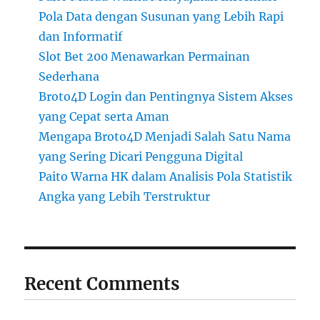
Pola Data dengan Susunan yang Lebih Rapi
dan Informatif
Slot Bet 200 Menawarkan Permainan
Sederhana
Broto4D Login dan Pentingnya Sistem Akses
yang Cepat serta Aman
Mengapa Broto4D Menjadi Salah Satu Nama
yang Sering Dicari Pengguna Digital
Paito Warna HK dalam Analisis Pola Statistik
Angka yang Lebih Terstruktur
Recent Comments