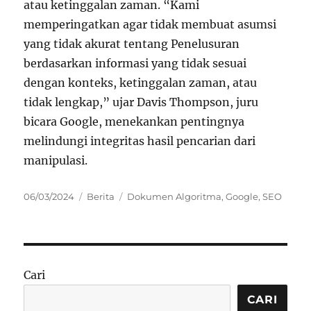
atau ketinggalan zaman. “Kami
memperingatkan agar tidak membuat asumsi
yang tidak akurat tentang Penelusuran
berdasarkan informasi yang tidak sesuai
dengan konteks, ketinggalan zaman, atau
tidak lengkap,” ujar Davis Thompson, juru
bicara Google, menekankan pentingnya
melindungi integritas hasil pencarian dari
manipulasi.
Posted
Categories
Tags
06/03/2024
Berita
Dokumen Algoritma
,
Google
,
SEO
on
Cari
CARI