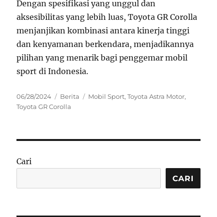
Dengan spesifikasi yang unggul dan
aksesibilitas yang lebih luas, Toyota GR Corolla
menjanjikan kombinasi antara kinerja tinggi
dan kenyamanan berkendara, menjadikannya
pilihan yang menarik bagi penggemar mobil
sport di Indonesia.
Posted
Categories
Tags
06/28/2024
Berita
Mobil Sport
,
Toyota Astra Motor
,
on
Toyota GR Corolla
Cari
CARI